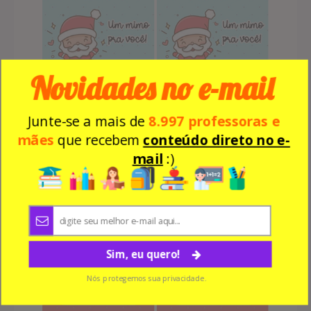
Novidades no e-mail
Junte-se a mais de
8.997 professoras e
mães
que recebem
conteúdo direto no e-
mail
:)
Sim, eu quero!
Nós protegemos sua privacidade.