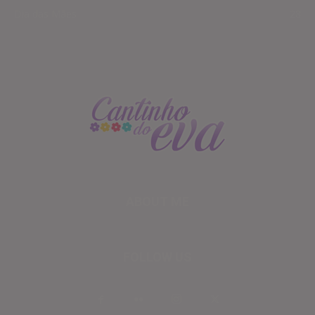
Dia das Mães
28
ABOUT ME
FOLLOW US