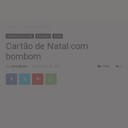
Home
Artesanato em EVA
Artesanato em EVA
Educação
Natal
Cartão de Natal com
bombom
By
Lita Maia
-
novembro 30, 2023
1844
0