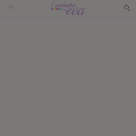
Cantinho
do
EVA