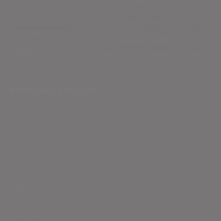
Seja bem vinda ao meu blog! Fui professora de educação
infantil por 9 anos e hoje vivo fazendo artes no meu
Cantinho do EVA
. Aqui você encontra moldes, dicas e vídeos
exclusivos! Inscreva-se no meu
canal do Youtube
e na minha
lista VIP de e-mail
para receber conteúdos inéditos primeiro!
POPULAR CATEGORY
Educação
541
Artesanato em EVA
372
Dicas de Artesanato
159
Natal
88
Dia dos Pais
63
Volta as aulas
53
Boas Férias
47
Dia da Mulher
31