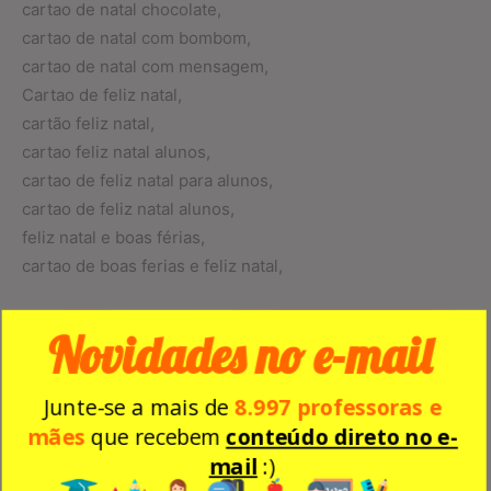
cartao de natal chocolate,
cartao de natal com bombom,
cartao de natal com mensagem,
Cartao de feliz natal,
cartão feliz natal,
cartao feliz natal alunos,
cartao de feliz natal para alunos,
cartao de feliz natal alunos,
feliz natal e boas férias,
cartao de boas ferias e feliz natal,
Novidades no e-mail
Junte-se a mais de
8.997 professoras e
mães
que recebem
conteúdo direto no e-
mail
:)