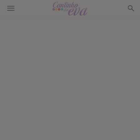
Cantinho
do
EVA