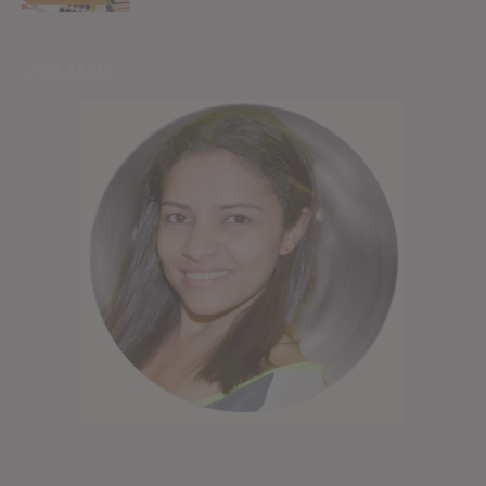
LITA MAIA
Seja bem vinda ao meu blog! Fui professora de educação
infantil por 9 anos e hoje vivo fazendo artes no meu