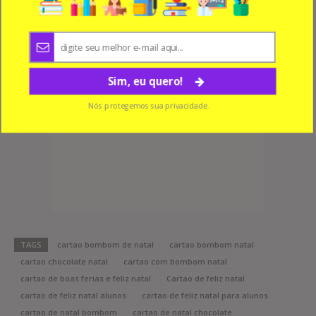
Sim, eu quero!
Nós protegemos sua privacidade.
TAGS
cartao bombom de natal
cartao bombom natal
cartao chocolate natal
cartao com bombom natal
cartao de boas ferias e feliz natal
Cartao de feliz natal
cartao de feliz natal alunos
cartao de feliz natal para alunos
cartao de natal bombom
cartao de natal chocolate