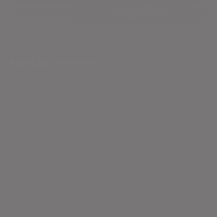
Cantinho do EVA
. Aqui você encontra moldes, dicas e vídeos
exclusivos! Inscreva-se no meu
canal do Youtube
e na minha
lista VIP de e-mail
para receber conteúdos inéditos primeiro!
POPULAR CATEGORY
Educação
541
Artesanato em EVA
372
Dicas de Artesanato
159
Natal
88
Dia dos Pais
63
Volta as aulas
53
Boas Férias
47
Dia da Mulher
31
Dia das Mães
28