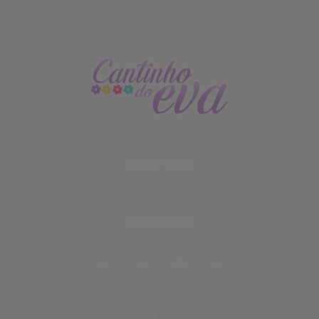
ABOUT ME
FOLLOW US
©