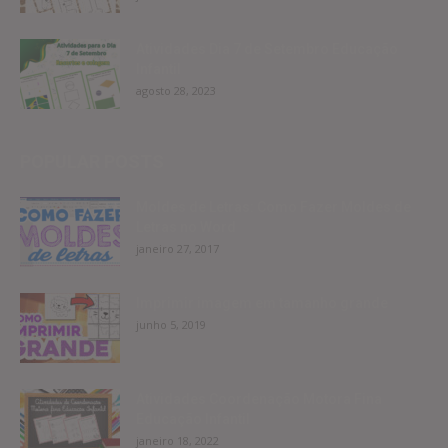
Atividades Dia 7 de Setembro Educação
Infantil
agosto 28, 2023
POPULAR POSTS
Moldes de Letras: Como Fazer Moldes de
Letras no Word
janeiro 27, 2017
Imprimir imagem em tamanho grande
junho 5, 2019
Atividades Coordenação Motora Fina
Educação Infantil
janeiro 18, 2022