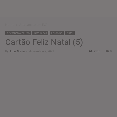
Home
Artesanato em EVA
Artesanato em EVA
Boas Férias
Educação
Natal
Cartão Feliz Natal (5)
By
Lita Maia
-
dezembro 7, 2023
2536
0