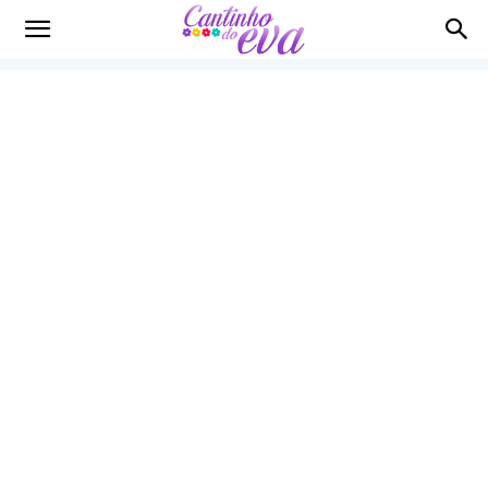
Cantinho
do
EVA