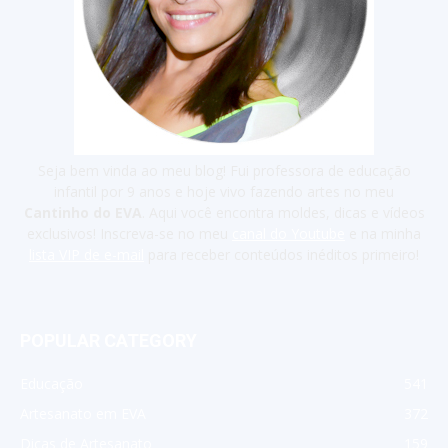
Seja bem vinda ao meu blog! Fui professora de educação
infantil por 9 anos e hoje vivo fazendo artes no meu
Cantinho do EVA
. Aqui você encontra moldes, dicas e vídeos
exclusivos! Inscreva-se no meu
canal do Youtube
e na minha
lista VIP de e-mail
para receber conteúdos inéditos primeiro!
POPULAR CATEGORY
Educação
541
Artesanato em EVA
372
Dicas de Artesanato
159