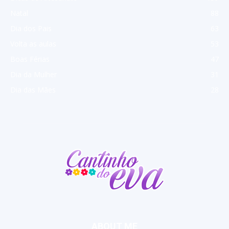
Natal
88
Dia dos Pais
63
Volta as aulas
53
Boas Férias
47
Dia da Mulher
31
Dia das Mães
28
ABOUT ME