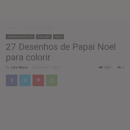
Home
Artesanato em EVA
Artesanato em EVA
Educação
Natal
27 Desenhos de Papai Noel
para colorir
By
Lita Maia
-
dezembro 1, 2023
3422
0