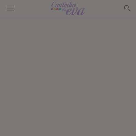
Cantinho
do
EVA