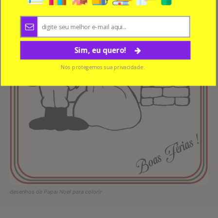
Sim, eu quero!
Nós protegemos sua privacidade.
desenhos de Papai Noel para colorir