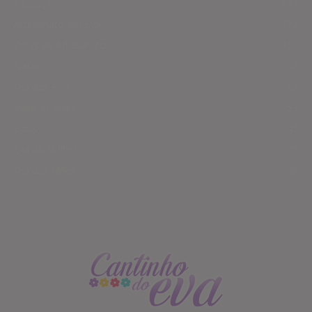
Educação
541
Artesanato em EVA
372
Dicas de Artesanato
159
Natal
88
Dia dos Pais
63
Volta as aulas
53
Boas Férias
47
Dia da Mulher
31
Dia das Mães
28