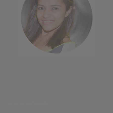
Seja bem vinda ao meu blog! Fui professora de educação
infantil por 9 anos e hoje vivo fazendo artes no meu
Cantinho do EVA
. Aqui você encontra moldes, dicas e vídeos
exclusivos! Inscreva-se no meu
canal do Youtube
e na minha
lista VIP de e-mail
para receber conteúdos inéditos primeiro!
POPULAR CATEGORY