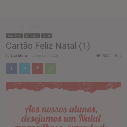
Home
Boas Férias
Boas Férias
Educação
Natal
Cartão Feliz Natal (1)
By
Lita Maia
-
dezembro 7, 2023
1082
0