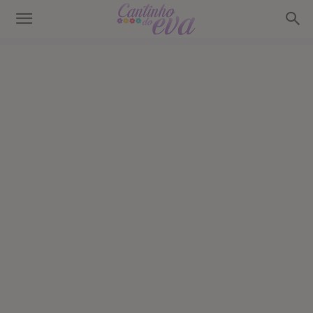
Cantinho
do
EVA