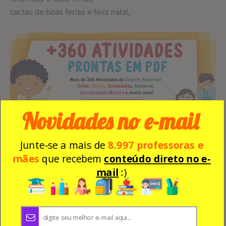
cartao de boas ferias e feliz natal,
Novidades no e-mail
Junte-se a mais de
8.997 professoras e
mães
que recebem
conteúdo direto no e-
mail
:)