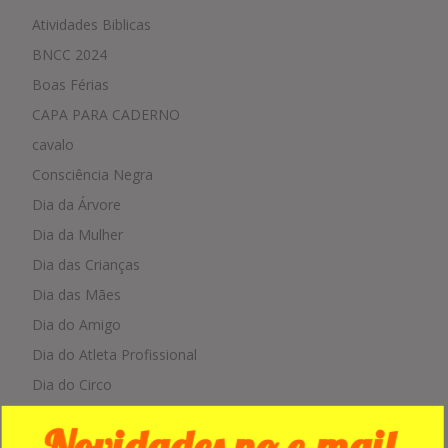
Atividades Biblicas
BNCC 2024
Boas Férias
CAPA PARA CADERNO
cavalo
Consciência Negra
Dia da Árvore
Dia da Mulher
Dia das Crianças
Dia das Mães
Dia do Amigo
Dia do Atleta Profissional
Dia do Circo
Dia do Estudante
Novidades no e-mail
Dia do Médico