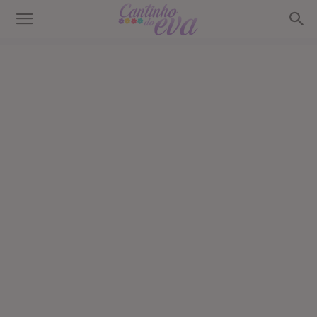
Cantinho
do
EVA