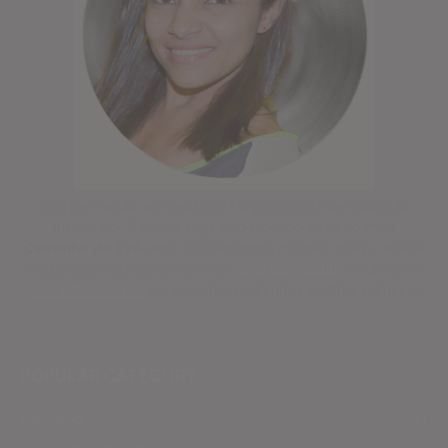
Seja bem vinda ao meu blog! Fui professora de educação
infantil por 9 anos e hoje vivo fazendo artes no meu
Cantinho do EVA
. Aqui você encontra moldes, dicas e vídeos
exclusivos! Inscreva-se no meu
canal do Youtube
e na minha
lista VIP de e-mail
para receber conteúdos inéditos primeiro!
POPULAR CATEGORY
Educação
541