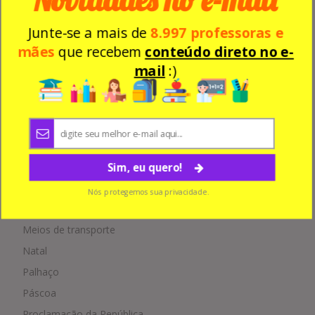
Dia do Meio Ambiente
Junte-se a mais de
8.997 professoras e
Dia do Professor
mães
que recebem
conteúdo direto no e-
Dia do Soldado
mail
:)
Dia do trânsito
Dia dos Namorados
Dia dos Pais
Dicas de Artesanato
Dicas de Informática
Sim, eu quero!
Educação
Nós protegemos sua privacidade.
Featured
Meios de transporte
Natal
Palhaço
Páscoa
Proclamação da República