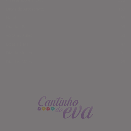
Artesanato em EVA
372
Dicas de Artesanato
159
Natal
88
Dia dos Pais
59
Volta as aulas
53
Boas Férias
47
Dia da Mulher
31
Dia das Mães
28