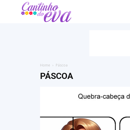
Cantinho
do
EVA
Home
Páscoa
PÁSCOA