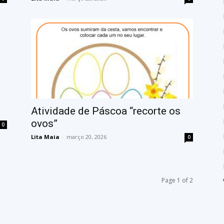
1
Atividade de Páscoa “recorte os
ovos”
0
Lita Maia
-
março 20, 2026
0
Page 1 of 2