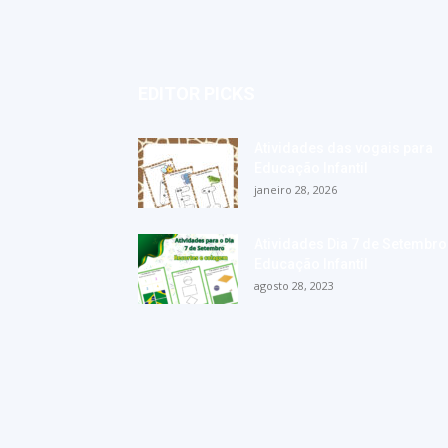
EDITOR PICKS
Atividades das vogais para
Educação Infantil
janeiro 28, 2026
Atividades Dia 7 de Setembro
Educação Infantil
agosto 28, 2023