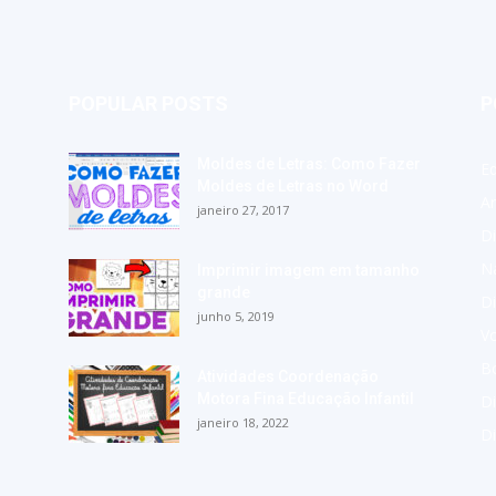
POPULAR POSTS
P
Moldes de Letras: Como Fazer
E
Moldes de Letras no Word
A
janeiro 27, 2017
Di
Na
Imprimir imagem em tamanho
grande
Di
junho 5, 2019
Vo
Bo
Atividades Coordenação
Motora Fina Educação Infantil
Di
janeiro 18, 2022
D