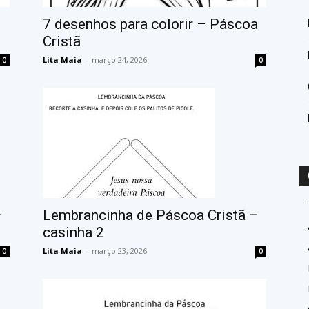
7 desenhos para colorir – Páscoa
Cristã
Lita Maia
-
março 24, 2026
0
0
–
Lembrancinha de Páscoa Cristã –
casinha 2
Lita Maia
-
março 23, 2026
0
0