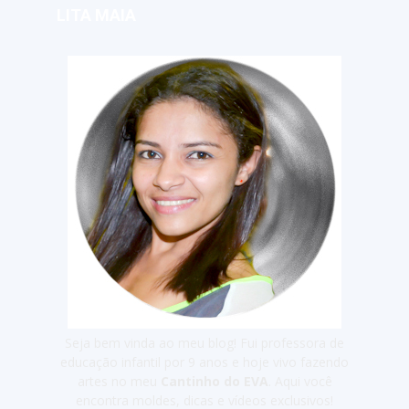
LITA MAIA
Seja bem vinda ao meu blog! Fui professora de
educação infantil por 9 anos e hoje vivo fazendo
artes no meu
Cantinho do EVA
. Aqui você
encontra moldes, dicas e vídeos exclusivos!