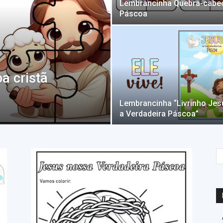
Lembrancinha Quebra-cabe
Páscoa
a cristã
Lembrancinha “Livrinho Jes
a Verdadeira Páscoa”