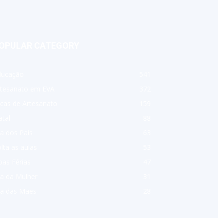
OPULAR CATEGORY
ducação
541
rtesanato em EVA
372
cas de Artesanato
159
tal
88
a dos Pais
63
lta as aulas
53
as Férias
47
a da Mulher
31
ia das Mães
28