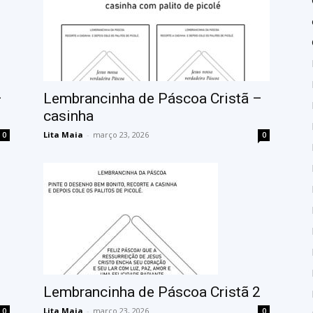
–
Lembrancinha de Páscoa Cristã –
casinha
Lita Maia
-
março 23, 2026
0
0
3
Lembrancinha de Páscoa Cristã 2
Lita Maia
-
março 23, 2026
0
0