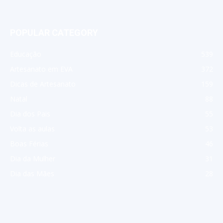
POPULAR CATEGORY
Educação
539
Artesanato em EVA
372
Dicas de Artesanato
159
Natal
88
Dia dos Pais
55
Volta as aulas
53
Boas Férias
46
Dia da Mulher
31
Dia das Mães
28