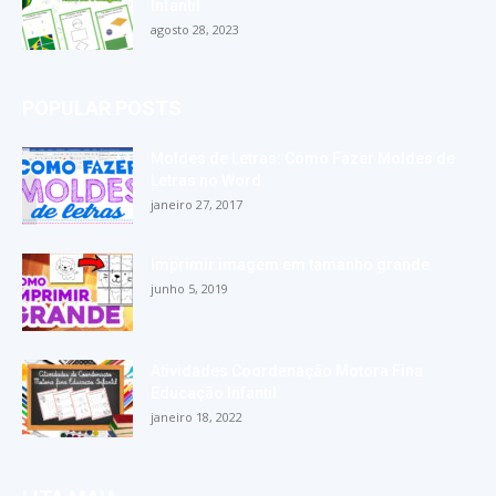
Infantil
agosto 28, 2023
POPULAR POSTS
Moldes de Letras: Como Fazer Moldes de
Letras no Word
janeiro 27, 2017
Imprimir imagem em tamanho grande
junho 5, 2019
Atividades Coordenação Motora Fina
Educação Infantil
janeiro 18, 2022