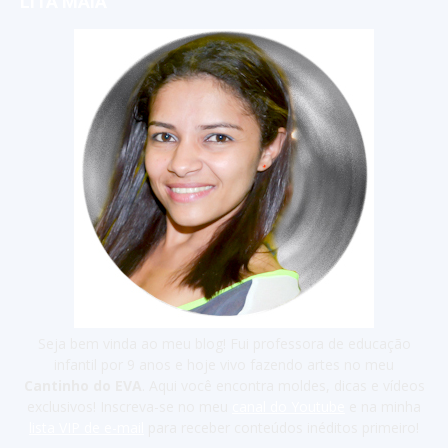
LITA MAIA
Seja bem vinda ao meu blog! Fui professora de educação
infantil por 9 anos e hoje vivo fazendo artes no meu
Cantinho do EVA
. Aqui você encontra moldes, dicas e vídeos
exclusivos! Inscreva-se no meu
canal do Youtube
e na minha
lista VIP de e-mail
para receber conteúdos inéditos primeiro!