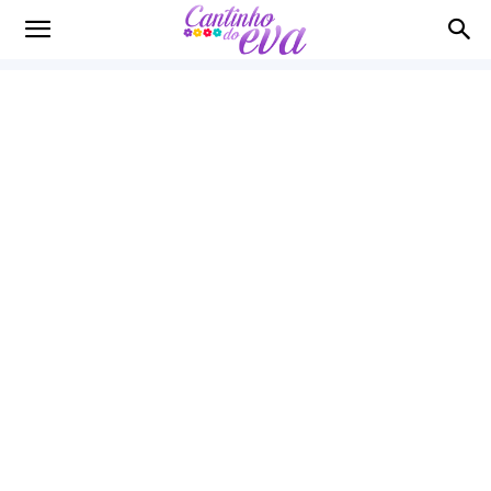
Cantinho
do
EVA