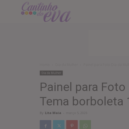
Cantinho
do
EVA
Home
Dia da Mulher
Painel para Foto Dia da Mu
Dia da Mulher
Painel para Foto
Tema borboleta 
By
Lita Maia
-
março 5, 2026