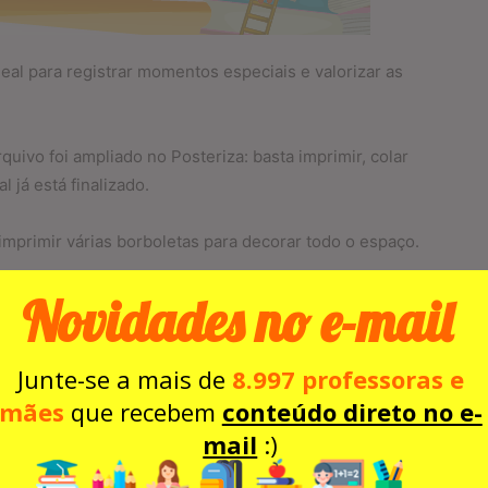
ideal para registrar momentos especiais e valorizar as
quivo foi ampliado no Posteriza: basta imprimir, colar
 já está finalizado.
 imprimir várias borboletas para decorar todo o espaço.
Novidades no e-mail
Junte-se a mais de
8.997 professoras e
mães
que recebem
conteúdo direto no e-
mail
:)