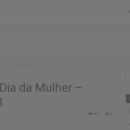
lher – Tema borboleta 1
 Dia da Mulher –
1
525
0