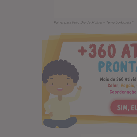
Painel para Foto Dia da Mulher – Tema borboleta 1