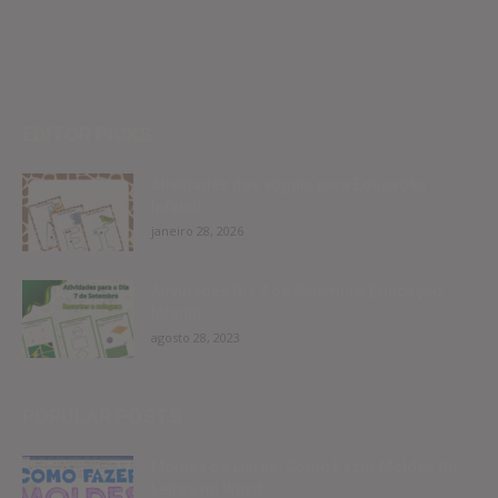
EDITOR PICKS
Atividades das vogais para Educação
Infantil
janeiro 28, 2026
Atividades Dia 7 de Setembro Educação
Infantil
agosto 28, 2023
POPULAR POSTS
Moldes de Letras: Como Fazer Moldes de
Letras no Word