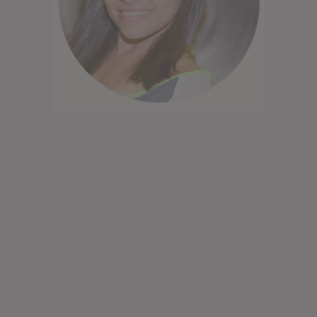
Seja bem vinda ao meu blog! Fui professora de educação
infantil por 9 anos e hoje vivo fazendo artes no meu
Cantinho do EVA
. Aqui você encontra moldes, dicas e vídeos
exclusivos! Inscreva-se no meu
canal do Youtube
e na minha
lista VIP de e-mail
para receber conteúdos inéditos primeiro!
POPULAR CATEGORY
Educação
541
Artesanato em EVA
372
Dicas de Artesanato
159