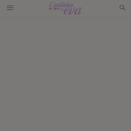
Cantinho
do
EVA