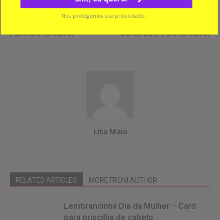
Nós protegemos sua privacidade.
Previous article
Next article
Painel Dia da Mulher
Cartão para o Dia da Mulher
Lita Maia
RELATED ARTICLES
MORE FROM AUTHOR
Lembrancinha Dia da Mulher – Card
para priscilha de cabelo