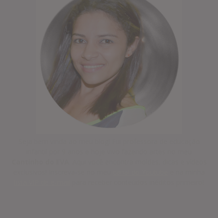
Seja bem vinda ao meu blog! Fui professora de educação
infantil por 9 anos e hoje vivo fazendo artes no meu
Cantinho do EVA
. Aqui você encontra moldes, dicas e vídeos
exclusivos! Inscreva-se no meu
canal do Youtube
e na minha
lista VIP de e-mail
para receber conteúdos inéditos primeiro!