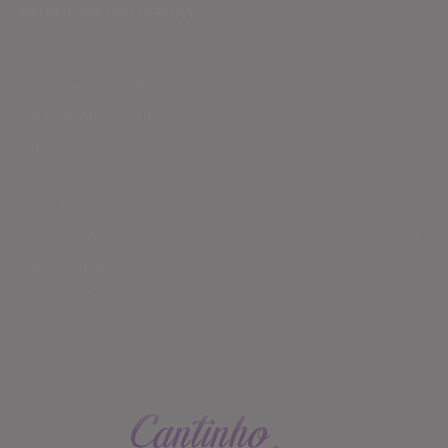
POPULAR CATEGORY
Educação
541
Artesanato em EVA
372
Dicas de Artesanato
159
Natal
88
Dia dos Pais
63
Volta as aulas
53
Boas Férias
47
Dia da Mulher
31
Dia das Mães
28