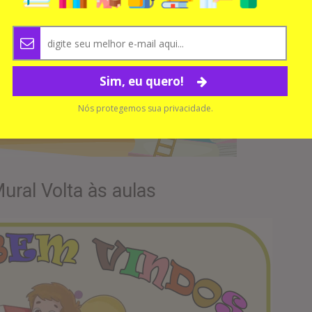
Sim, eu quero!
Nós protegemos sua privacidade.
ural Volta às aulas