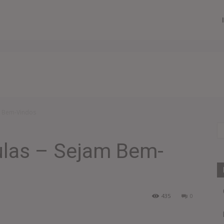
am Bem-Vindos
ulas – Sejam Bem-
435
0