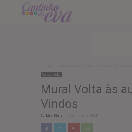
Cantinho
do
EVA
Home
Volta as aulas
Mural Volta às aulas – Sej
Volta as aulas
Mural Volta às a
Vindos
By
Lita Maia
-
dezembro 10, 2025