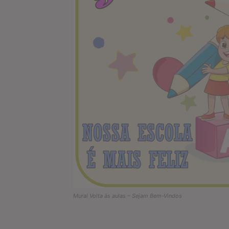
Mural Volta às aulas – Sejam Bem-Vindos