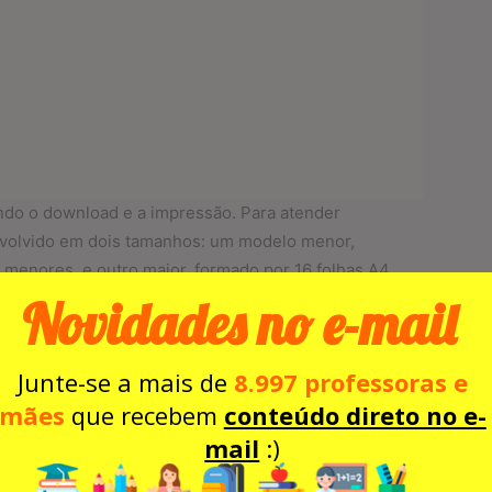
ando o download e a impressão. Para atender
envolvido em dois tamanhos: um modelo menor,
 menores, e outro maior, formado por 16 folhas A4,
 visíveis.
Novidades no e-mail
a tornar o início do ano letivo ainda mais especial.
Junte-se a mais de
8.997 professoras e
mães
que recebem
conteúdo direto no e-
mail
:)