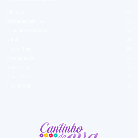
Educação
539
Artesanato em EVA
372
Dicas de Artesanato
159
Natal
88
Dia dos Pais
55
Volta as aulas
53
Boas Férias
46
Dia da Mulher
31
Dia das Mães
28