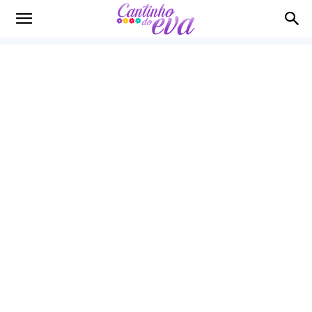
Cantinho
do
EVA