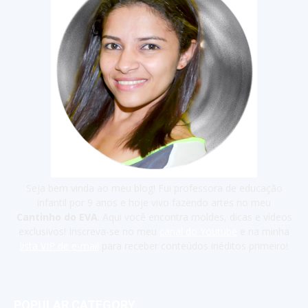
Seja bem vinda ao meu blog! Fui professora de educação
infantil por 9 anos e hoje vivo fazendo artes no meu
Cantinho do EVA
. Aqui você encontra moldes, dicas e vídeos
exclusivos! Inscreva-se no meu
canal do Youtube
e na minha
lista VIP de e-mail
para receber conteúdos inéditos primeiro!
POPULAR CATEGORY