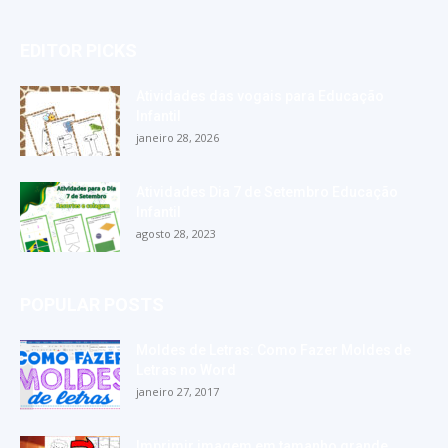
EDITOR PICKS
Atividades das vogais para Educação
Infantil
janeiro 28, 2026
Atividades Dia 7 de Setembro Educação
Infantil
agosto 28, 2023
POPULAR POSTS
Moldes de Letras: Como Fazer Moldes de
Letras no Word
janeiro 27, 2017
Imprimir imagem em tamanho grande