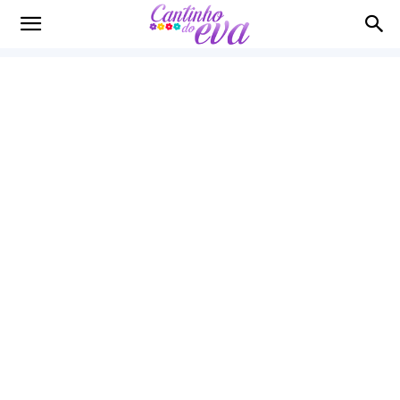
Cantinho
do
EVA