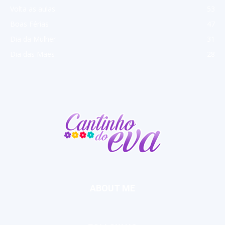
Volta as aulas
53
Boas Férias
47
Dia da Mulher
31
Dia das Mães
28
ABOUT ME