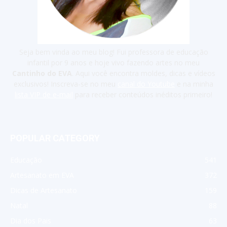
Seja bem vinda ao meu blog! Fui professora de educação
infantil por 9 anos e hoje vivo fazendo artes no meu
Cantinho do EVA
. Aqui você encontra moldes, dicas e vídeos
exclusivos! Inscreva-se no meu
canal do Youtube
e na minha
lista VIP de e-mail
para receber conteúdos inéditos primeiro!
POPULAR CATEGORY
Educação
541
Artesanato em EVA
372
Dicas de Artesanato
159
Natal
88
Dia dos Pais
63