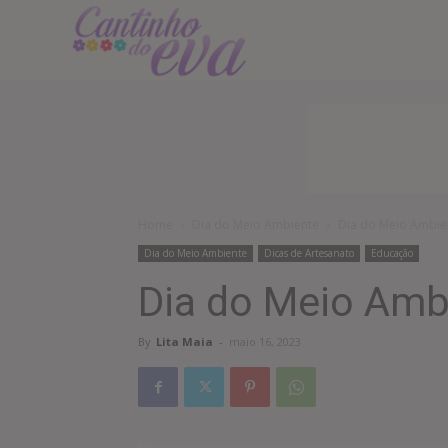
Cantinho
do
EVA
Home
Dia do Meio Ambiente
Dia do Meio Ambien
Dia do Meio Ambiente
Dicas de Artesanato
Educação
Dia do Meio Amb
By
Lita Maia
-
maio 16, 2023