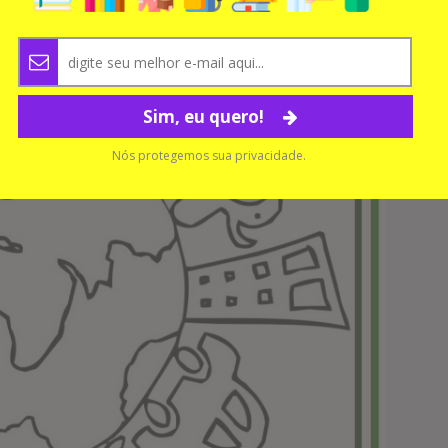
Sim, eu quero!
Nós protegemos sua privacidade.