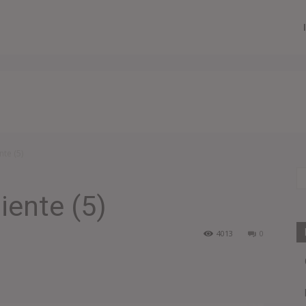
te (5)
iente (5)
4013
0