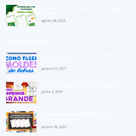
Atividades Dia 7 de Setembro Educação
Infantil
agosto 28, 2023
POPULAR POSTS
Moldes de Letras: Como Fazer Moldes de
Letras no Word
janeiro 27, 2017
Imprimir imagem em tamanho grande
junho 5, 2019
Atividades Coordenação Motora Fina
Educação Infantil
janeiro 18, 2022