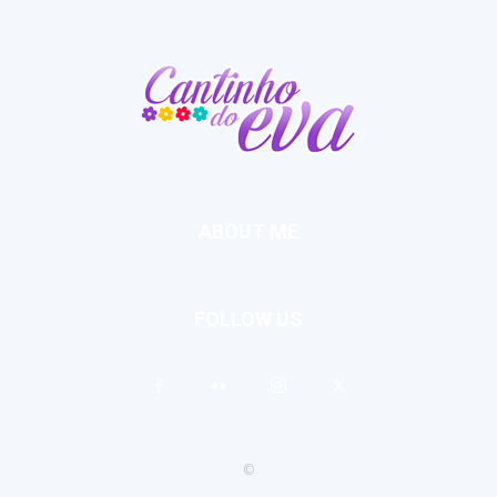
ABOUT ME
FOLLOW US
©