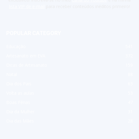
lista VIP de e-mail
para receber conteúdos inéditos primeiro!
POPULAR CATEGORY
Educação
541
Artesanato em EVA
372
Dicas de Artesanato
159
Natal
88
Dia dos Pais
63
Volta as aulas
53
Boas Férias
47
Dia da Mulher
31
Dia das Mães
28