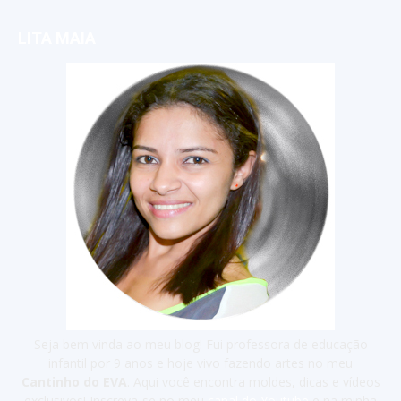
LITA MAIA
Seja bem vinda ao meu blog! Fui professora de educação
infantil por 9 anos e hoje vivo fazendo artes no meu
Cantinho do EVA
. Aqui você encontra moldes, dicas e vídeos
exclusivos! Inscreva-se no meu
canal do Youtube
e na minha