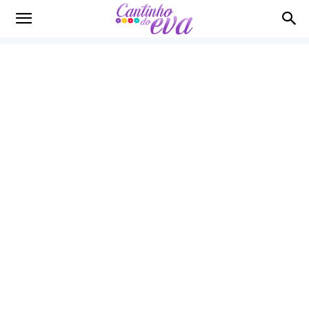
Cantinho
do
EVA