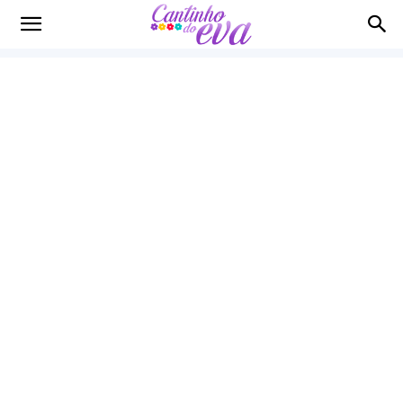
Cantinho
do
EVA