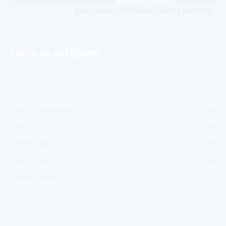
lista VIP de e-mail
para receber conteúdos inéditos primeiro!
POPULAR CATEGORY
Educação
541
Artesanato em EVA
372
Dicas de Artesanato
159
Natal
88
Dia dos Pais
63
Volta as aulas
53
Boas Férias
47
Dia da Mulher
31
Dia das Mães
28