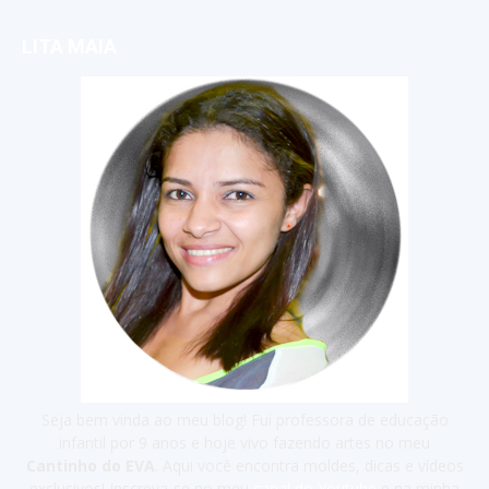
LITA MAIA
Seja bem vinda ao meu blog! Fui professora de educação
infantil por 9 anos e hoje vivo fazendo artes no meu
Cantinho do EVA
. Aqui você encontra moldes, dicas e vídeos
exclusivos! Inscreva-se no meu
canal do Youtube
e na minha