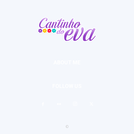
ABOUT ME
FOLLOW US
©