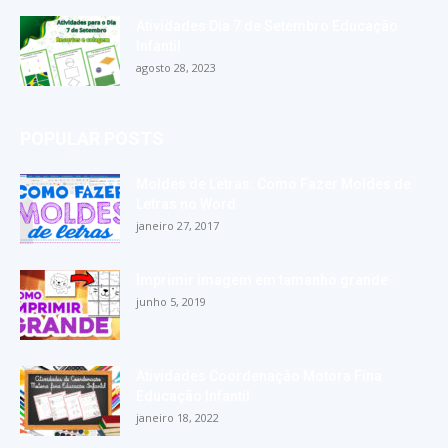
Atividades Dia 7 de Setembro Educação
Infantil
agosto 28, 2023
POPULAR POSTS
Moldes de Letras: Como Fazer Moldes de
Letras no Word
janeiro 27, 2017
Imprimir imagem em tamanho grande
junho 5, 2019
Atividades Coordenação Motora Fina
Educação Infantil
janeiro 18, 2022