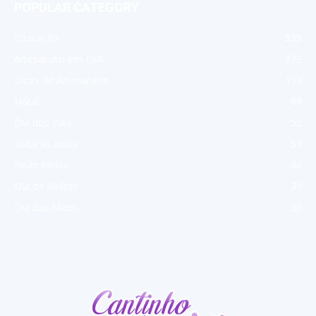
POPULAR CATEGORY
Educação
539
Artesanato em EVA
372
Dicas de Artesanato
159
Natal
88
Dia dos Pais
55
Volta as aulas
53
Boas Férias
46
Dia da Mulher
31
Dia das Mães
28