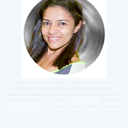
Seja bem vinda ao meu blog! Fui professora de educação
infantil por 9 anos e hoje vivo fazendo artes no meu
Cantinho do EVA
. Aqui você encontra moldes, dicas e vídeos
exclusivos! Inscreva-se no meu
canal do Youtube
e na minha
lista VIP de e-mail
para receber conteúdos inéditos primeiro!