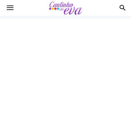
Cantinho
do
EVA