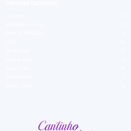
POPULAR CATEGORY
Educação
539
Artesanato em EVA
372
Dicas de Artesanato
159
Natal
88
Dia dos Pais
55
Volta as aulas
53
Boas Férias
46
Dia da Mulher
31
Dia das Mães
28