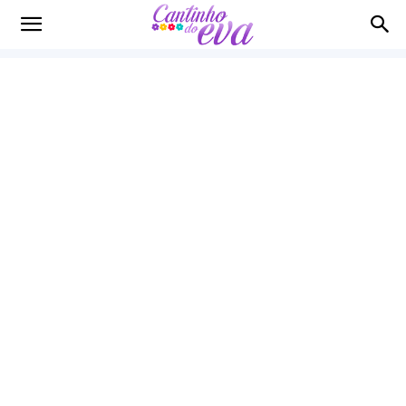
Cantinho
do
EVA