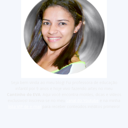
Seja bem vinda ao meu blog! Fui professora de educação
infantil por 9 anos e hoje vivo fazendo artes no meu
Cantinho do EVA
. Aqui você encontra moldes, dicas e vídeos
exclusivos! Inscreva-se no meu
canal do Youtube
e na minha
lista VIP de e-mail
para receber conteúdos inéditos primeiro!