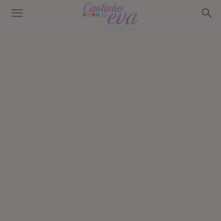
Cantinho
do
EVA