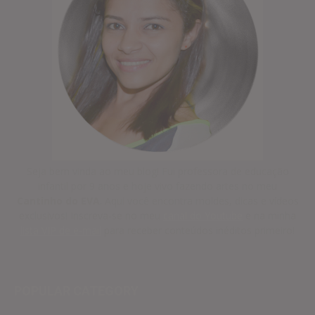
Seja bem vinda ao meu blog! Fui professora de educação
infantil por 9 anos e hoje vivo fazendo artes no meu
Cantinho do EVA
. Aqui você encontra moldes, dicas e vídeos
exclusivos! Inscreva-se no meu
canal do Youtube
e na minha
lista VIP de e-mail
para receber conteúdos inéditos primeiro!
POPULAR CATEGORY