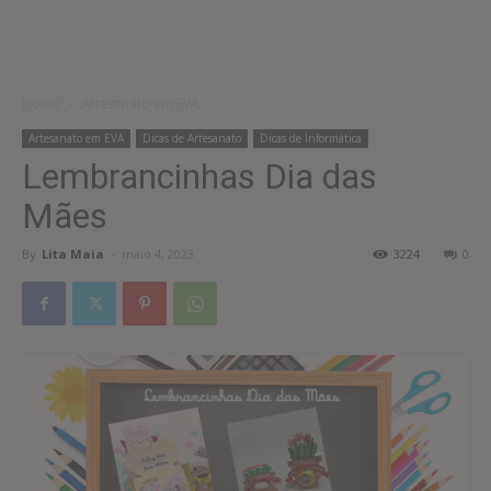
Home
Artesanato em EVA
Artesanato em EVA
Dicas de Artesanato
Dicas de Informática
Lembrancinhas Dia das
Mães
By
Lita Maia
-
maio 4, 2023
3224
0