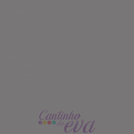
Educação
541
Artesanato em EVA
372
Dicas de Artesanato
159
Natal
88
Dia dos Pais
63
Volta as aulas
53
Boas Férias
47
Dia da Mulher
31
Dia das Mães
28