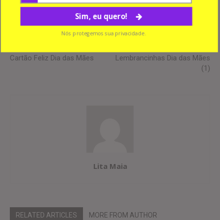
Sim, eu quero!
Nós protegemos sua privacidade.
Previous article
Next article
Cartão Feliz Dia das Mães
Lembrancinhas Dia das Mães
(1)
Lita Maia
RELATED ARTICLES
MORE FROM AUTHOR