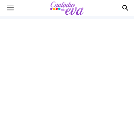
Cantinho
do
EVA