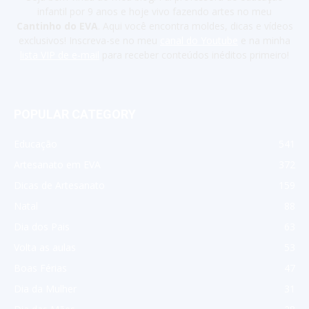
infantil por 9 anos e hoje vivo fazendo artes no meu
Cantinho do EVA
. Aqui você encontra moldes, dicas e vídeos
exclusivos! Inscreva-se no meu
canal do Youtube
e na minha
lista VIP de e-mail
para receber conteúdos inéditos primeiro!
POPULAR CATEGORY
Educação
541
Artesanato em EVA
372
Dicas de Artesanato
159
Natal
88
Dia dos Pais
63
Volta as aulas
53
Boas Férias
47
Dia da Mulher
31