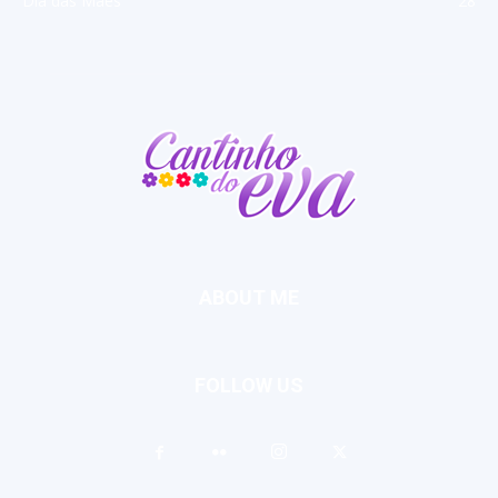
Dia das Mães
28
ABOUT ME
FOLLOW US