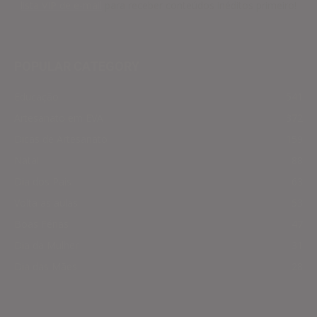
lista VIP de e-mail
para receber conteúdos inéditos primeiro!
POPULAR CATEGORY
Educação
541
Artesanato em EVA
372
Dicas de Artesanato
159
Natal
88
Dia dos Pais
63
Volta as aulas
53
Boas Férias
47
Dia da Mulher
31
Dia das Mães
28