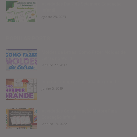
Atividades Dia 7 de Setembro Educação
Infantil
agosto 28, 2023
POPULAR POSTS
Moldes de Letras: Como Fazer Moldes de
Letras no Word
janeiro 27, 2017
Imprimir imagem em tamanho grande
junho 5, 2019
Atividades Coordenação Motora Fina
Educação Infantil
janeiro 18, 2022