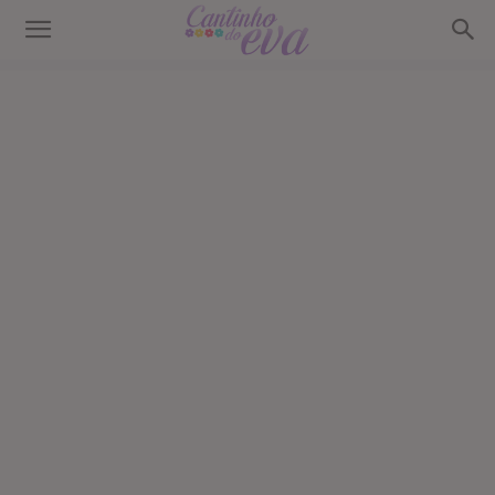
Cantinho
do
EVA