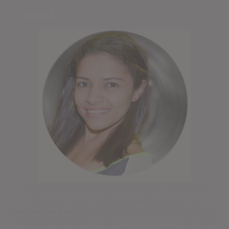
LITA MAIA
Seja bem vinda ao meu blog! Fui professora de educação
infantil por 9 anos e hoje vivo fazendo artes no meu
Cantinho do EVA
. Aqui você encontra moldes, dicas e vídeos
exclusivos! Inscreva-se no meu
canal do Youtube
e na minha