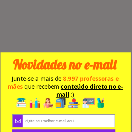
Novidades no e-mail
Junte-se a mais de
8.997 professoras e
mães
que recebem
conteúdo direto no e-
mail
:)