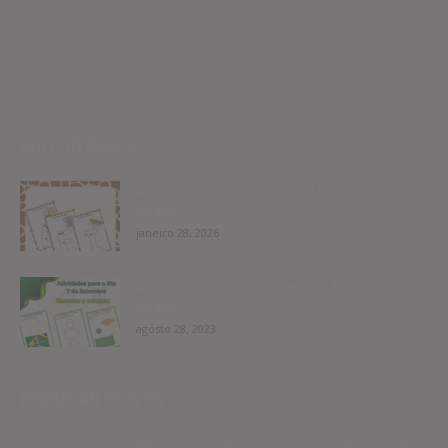
EDITOR PICKS
Atividades das vogais para Educação
Infantil
janeiro 28, 2026
Atividades Dia 7 de Setembro Educação
Infantil
agosto 28, 2023
POPULAR POSTS
Moldes de Letras: Como Fazer Moldes de