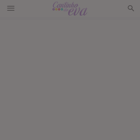
Cantinho
do
EVA