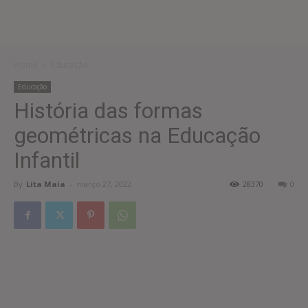
Home
Educação
Educação
História das formas
geométricas na Educação
Infantil
By
Lita Maia
-
março 27, 2022
28370
0