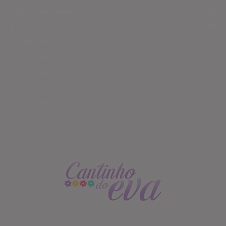
Dicas de Artesanato
159
Natal
88
Dia dos Pais
63
Volta as aulas
53
Boas Férias
47
Dia da Mulher
31
Dia das Mães
28