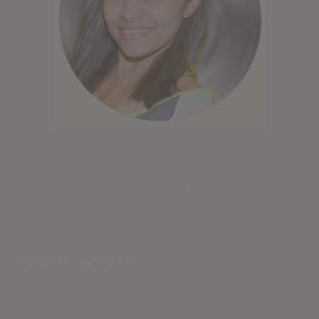
Seja bem vinda ao meu blog! Fui professora de educação
infantil por 9 anos e hoje vivo fazendo artes no meu
Cantinho do EVA
. Aqui você encontra moldes, dicas e vídeos
exclusivos! Inscreva-se no meu
canal do Youtube
e na minha
lista VIP de e-mail
para receber conteúdos inéditos primeiro!
POPULAR CATEGORY
Educação
541
Artesanato em EVA
372