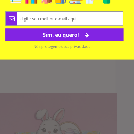
Sim, eu quero!
Nós protegemos sua privacidade.