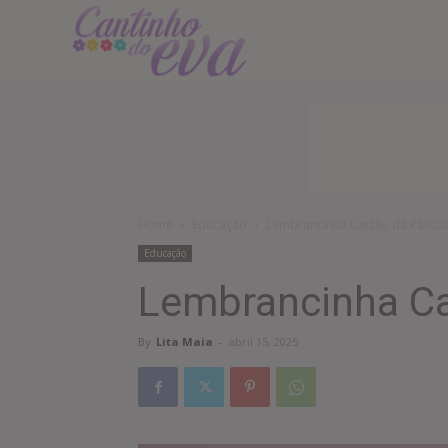
Cantinho
do
EVA
Home
Educação
Lembrancinha Cartão da Pásco
Educação
Lembrancinha Ca
By
Lita Maia
-
abril 15, 2025