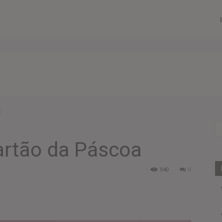
a
rtão da Páscoa
940
0