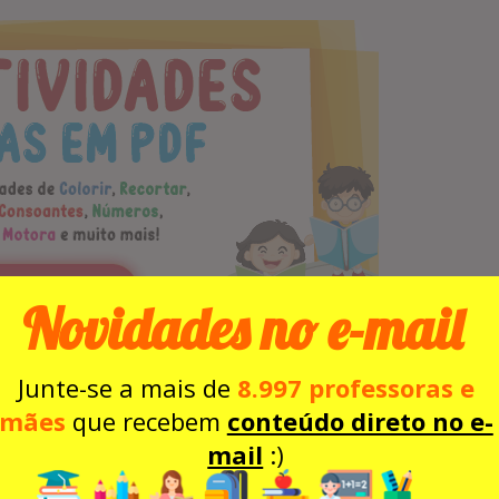
Novidades no e-mail
Junte-se a mais de
8.997 professoras e
a e que transmite amor e dedicação.
mães
que recebem
conteúdo direto no e-
mail
:)
inhas de última hora, esse cartão encanta pela
palhe alegria nessa Páscoa!