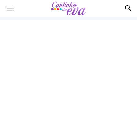
Cantinho
do
EVA