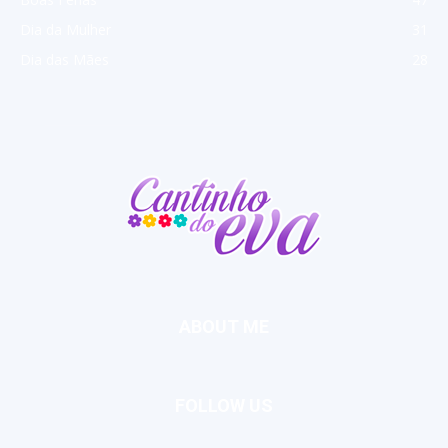
Dia da Mulher
31
Dia das Mães
28
ABOUT ME
FOLLOW US