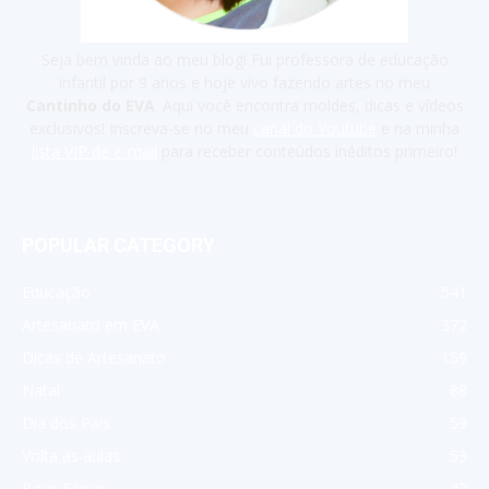
Seja bem vinda ao meu blog! Fui professora de educação
infantil por 9 anos e hoje vivo fazendo artes no meu
Cantinho do EVA
. Aqui você encontra moldes, dicas e vídeos
exclusivos! Inscreva-se no meu
canal do Youtube
e na minha
lista VIP de e-mail
para receber conteúdos inéditos primeiro!
POPULAR CATEGORY
Educação
541
Artesanato em EVA
372
Dicas de Artesanato
159
Natal
88
Dia dos Pais
59
Volta as aulas
53
Boas Férias
47