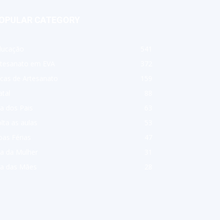
OPULAR CATEGORY
ducação
541
rtesanato em EVA
372
cas de Artesanato
159
tal
88
a dos Pais
63
lta as aulas
53
as Férias
47
a da Mulher
31
ia das Mães
28