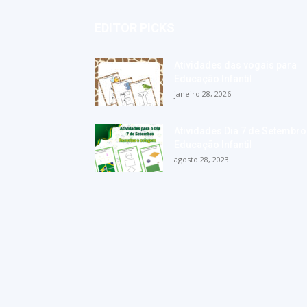
EDITOR PICKS
Atividades das vogais para
Educação Infantil
janeiro 28, 2026
Atividades Dia 7 de Setembro
Educação Infantil
agosto 28, 2023