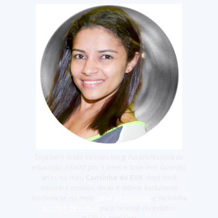
Seja bem vinda ao meu blog! Fui professora de
educação infantil por 9 anos e hoje vivo fazendo
artes no meu
Cantinho do EVA
. Aqui você
encontra moldes, dicas e vídeos exclusivos!
Inscreva-se no meu
canal do Youtube
e na minha
lista VIP de e-mail
para receber conteúdos