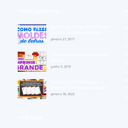
POPULAR POSTS
P
Moldes de Letras: Como Fazer
E
Moldes de Letras no Word
A
janeiro 27, 2017
Di
Na
Imprimir imagem em tamanho
grande
Di
junho 5, 2019
Vo
Bo
Atividades Coordenação
Motora Fina Educação Infantil
Di
janeiro 18, 2022
D
LITA MAIA