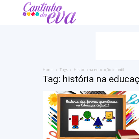
Cantinho
do
EVA
Home
Tags
História na educação infantil
Tag: história na educaç