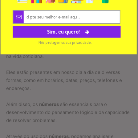
Sim, eu quero!
Nós protegemos sua privacidade.
Os
números
também desempenham um papel importante
na vida cotidiana.
Eles estão presentes em nosso dia a dia de diversas
formas, como em horários, datas, preços, telefones e
endereços.
Além disso, os
números
são essenciais para o
desenvolvimento do pensamento lógico e da capacidade
de resolver problemas.
Através do uso dos
números
, podemos analisar e