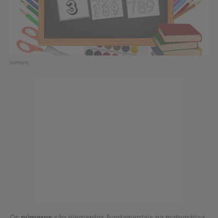
numero
Os
números
são elementos fundamentais na matemática