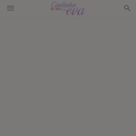
Cantinho
do
EVA