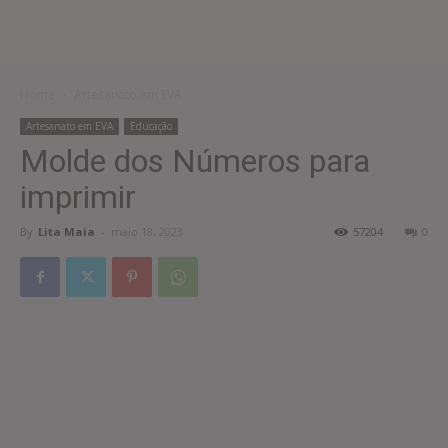
Home
Artesanato em EVA
Artesanato em EVA
Educação
Molde dos Números para
imprimir
By
Lita Maia
-
maio 18, 2023
57204
0