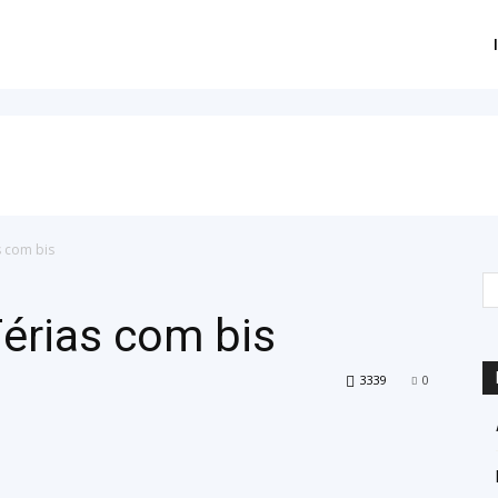
s com bis
érias com bis
3339
0