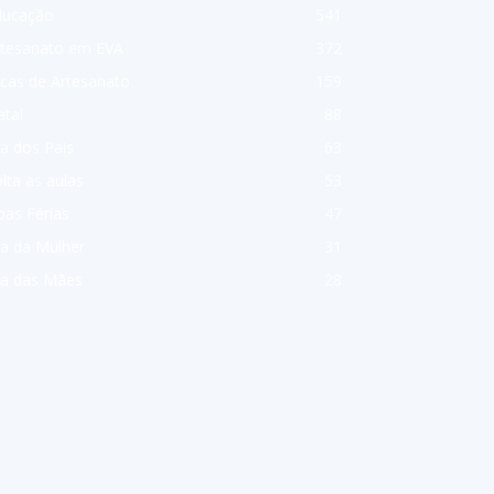
ducação
541
rtesanato em EVA
372
cas de Artesanato
159
tal
88
a dos Pais
63
lta as aulas
53
as Férias
47
a da Mulher
31
ia das Mães
28