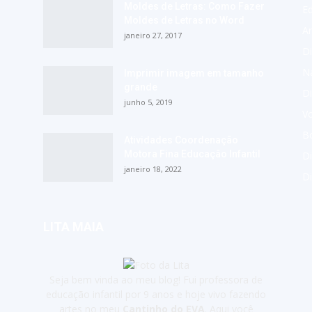
Moldes de Letras: Como Fazer
E
Moldes de Letras no Word
A
janeiro 27, 2017
Di
Na
Imprimir imagem em tamanho
grande
Di
junho 5, 2019
Vo
Bo
Atividades Coordenação
Motora Fina Educação Infantil
Di
janeiro 18, 2022
D
LITA MAIA
Seja bem vinda ao meu blog! Fui professora de
educação infantil por 9 anos e hoje vivo fazendo
artes no meu
Cantinho do EVA
. Aqui você