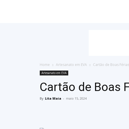
Cantinho
do
EVA
Home
Artesanato em EVA
Cartão de Boas Féria
Artesanato em EVA
Cartão de Boas F
By
Lita Maia
-
maio 15, 2024