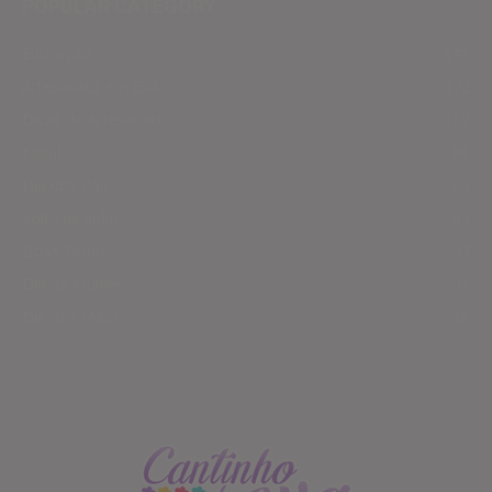
POPULAR CATEGORY
Educação
541
Artesanato em EVA
372
Dicas de Artesanato
159
Natal
88
Dia dos Pais
63
Volta as aulas
53
Boas Férias
47
Dia da Mulher
31
Dia das Mães
28