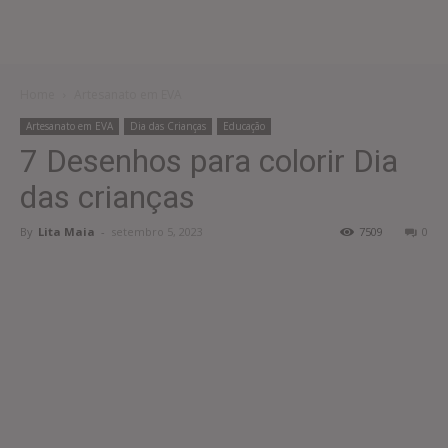
Home
Artesanato em EVA
Artesanato em EVA
Dia das Crianças
Educação
7 Desenhos para colorir Dia
das crianças
By
Lita Maia
-
setembro 5, 2023
7509
0