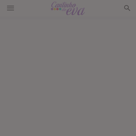
Cantinho
do
EVA