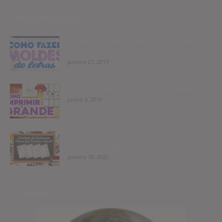
POPULAR POSTS
Moldes de Letras: Como Fazer Moldes de
Letras no Word
janeiro 27, 2017
Imprimir imagem em tamanho grande
junho 5, 2019
Atividades Coordenação Motora Fina
Educação Infantil
janeiro 18, 2022
LITA MAIA