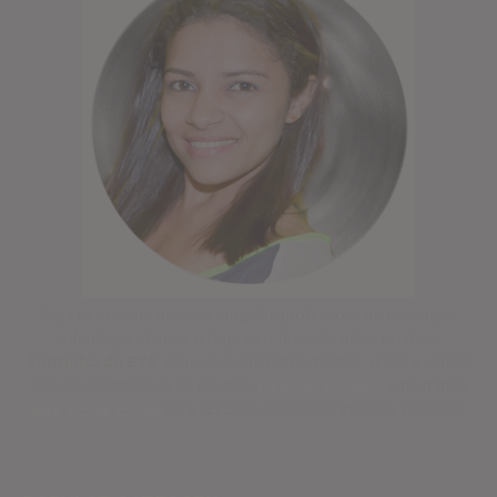
Seja bem vinda ao meu blog! Fui professora de educação
infantil por 9 anos e hoje vivo fazendo artes no meu
Cantinho do EVA
. Aqui você encontra moldes, dicas e vídeos
exclusivos! Inscreva-se no meu
canal do Youtube
e na minha
lista VIP de e-mail
para receber conteúdos inéditos primeiro!