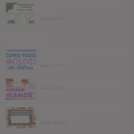
Atividades Dia 7 de Setembro Educação
Infantil
agosto 28, 2023
POPULAR POSTS
Moldes de Letras: Como Fazer Moldes de
Letras no Word
janeiro 27, 2017
Imprimir imagem em tamanho grande
junho 5, 2019
Atividades Coordenação Motora Fina
Educação Infantil
janeiro 18, 2022