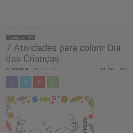
Home
Artesanato em EVA
Artesanato em EVA
7 Atividades para colorir Dia
das Crianças
By
Lita Maia
-
outubro 2, 2024
6985
0