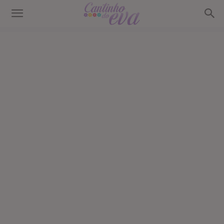
Cantinho
do
EVA