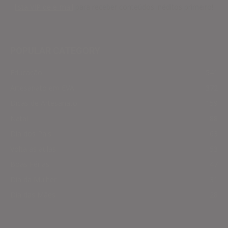
lista VIP de e-mail
para receber conteúdos inéditos primeiro!
POPULAR CATEGORY
Educação
541
Artesanato em EVA
372
Dicas de Artesanato
159
Natal
88
Dia dos Pais
63
Volta as aulas
53
Boas Férias
47
Dia da Mulher
31
Dia das Mães
28