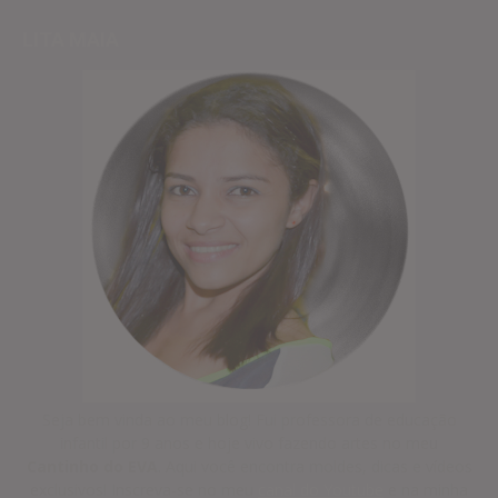
LITA MAIA
Seja bem vinda ao meu blog! Fui professora de educação
infantil por 9 anos e hoje vivo fazendo artes no meu
Cantinho do EVA
. Aqui você encontra moldes, dicas e vídeos
exclusivos! Inscreva-se no meu
canal do Youtube
e na minha