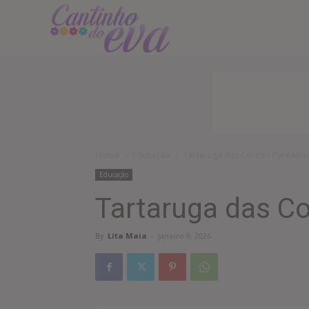
Cantinho
do
EVA
Home
Educação
Tartaruga das Cores – Pareame
Educação
Tartaruga das C
By
Lita Maia
-
janeiro 9, 2026