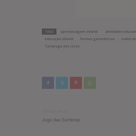
TAGS
aprendizagem infantil.
atividades educat
educação infantil
formas geométricas
materia
Tartaruga das cores
Previous article
Jogo das Sombras