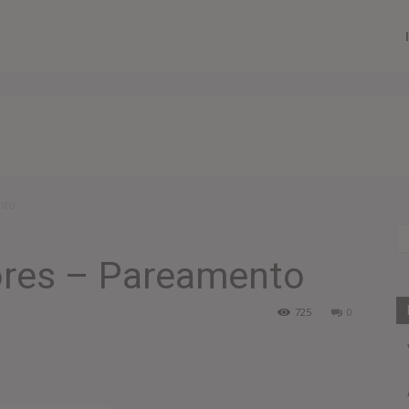
nto
ores – Pareamento
725
0