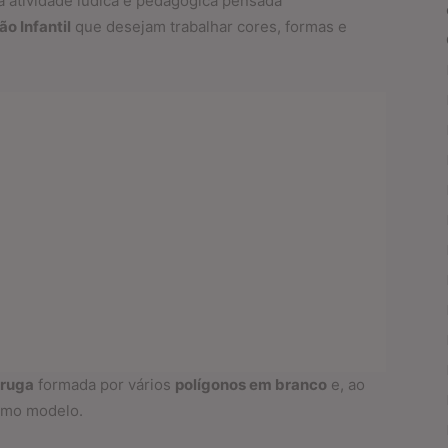
 atividade lúdica e pedagógica pensada
o Infantil
que desejam trabalhar cores, formas e
aruga
formada por vários
polígonos em branco
e, ao
mo modelo.