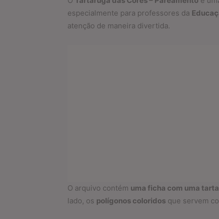
O
Tartaruga das Cores – Pareamento
é uma
especialmente para professores da
Educaçã
atenção de maneira divertida.
O arquivo contém
uma ficha com uma tart
lado, os
polígonos coloridos
que servem co