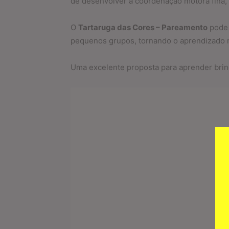
de desenvolver a coordenação motora fina, a
O
Tartaruga das Cores – Pareamento
pode 
pequenos grupos, tornando o aprendizado ma
Uma excelente proposta para aprender brinc