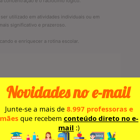
 concentração e o raciocínio lógico.
ser utilizado em atividades individuais ou em
is significativo e prazeroso.
ando e enriquecer a rotina escolar.
Novidades no e-mail
Junte-se a mais de
8.997 professoras e
mães
que recebem
conteúdo direto no e-
mail
:)