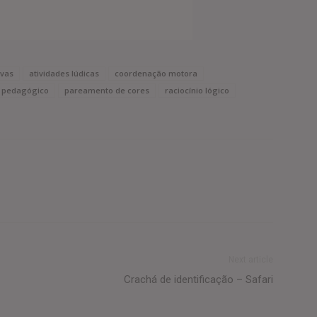
ivas
atividades lúdicas
coordenação motora
l pedagógico
pareamento de cores
raciocínio lógico
Next article
Crachá de identificação – Safari