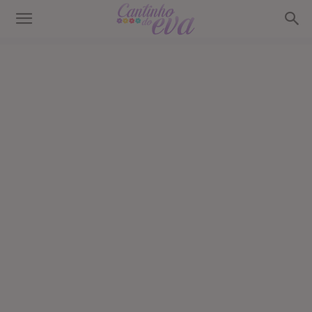
Cantinho
do
EVA