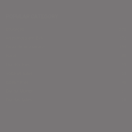
POPULAR CATEGORY
Educação
539
Artesanato em EVA
372
Dicas de Artesanato
159
Natal
88
Dia dos Pais
55
Volta as aulas
53
Boas Férias
46
Dia da Mulher
31
Dia das Mães
28