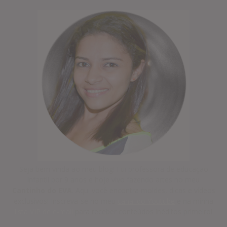
Seja bem vinda ao meu blog! Fui professora de educação
infantil por 9 anos e hoje vivo fazendo artes no meu
Cantinho do EVA
. Aqui você encontra moldes, dicas e vídeos
exclusivos! Inscreva-se no meu
canal do Youtube
e na minha
lista VIP de e-mail
para receber conteúdos inéditos primeiro!