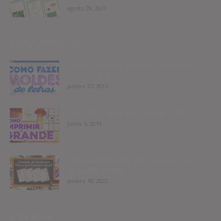
agosto 28, 2023
POPULAR POSTS
Moldes de Letras: Como Fazer Moldes de
Letras no Word
janeiro 27, 2017
Imprimir imagem em tamanho grande
junho 5, 2019
Atividades Coordenação Motora Fina
Educação Infantil
janeiro 18, 2022
LITA MAIA