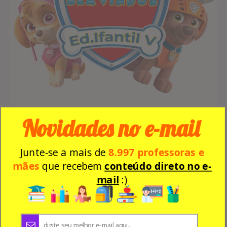
Novidades no e-mail
Junte-se a mais de
8.997 professoras e
Painel de porta da Patrulha Canina
mães
que recebem
conteúdo direto no e-
mail
:)
Baixe, imprima e encante seus alunos!