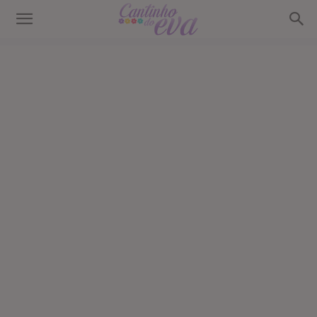
Cantinho
do
EVA