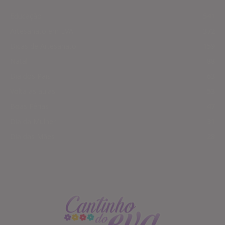
Educação
541
Artesanato em EVA
372
Dicas de Artesanato
159
Natal
88
Dia dos Pais
63
Volta as aulas
53
Boas Férias
47
Dia da Mulher
31
Dia das Mães
28