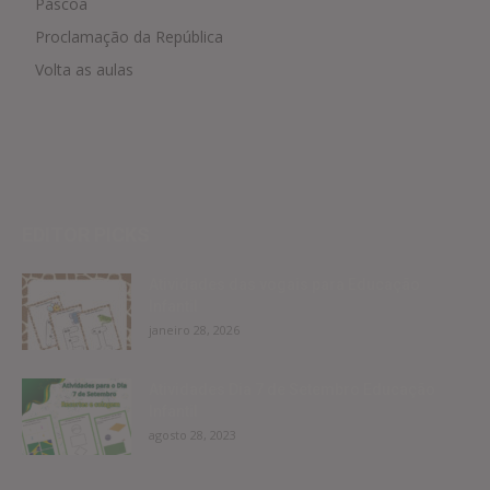
Páscoa
Proclamação da República
Volta as aulas
EDITOR PICKS
Atividades das vogais para Educação
Infantil
janeiro 28, 2026
Atividades Dia 7 de Setembro Educação
Infantil
agosto 28, 2023