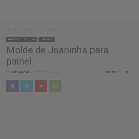
Home
Artesanato em EVA
Artesanato em EVA
Educação
Molde de Joaninha para
painel
By
Lita Maia
-
janeiro 3, 2024
1952
0