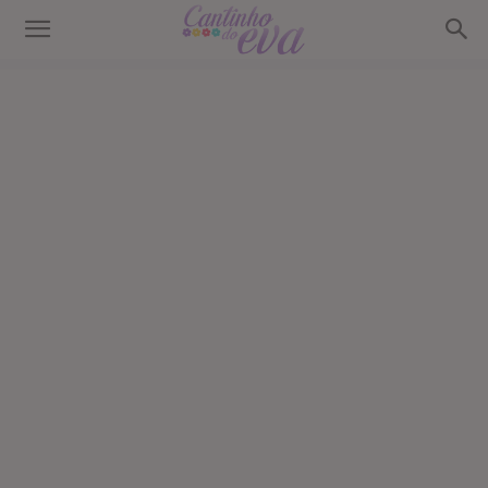
Cantinho
do
EVA