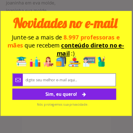
joaninha em eva molde,
joaninha eva molde,
Novidades no e-mail
joaninha molde,
molde da joaninha,
molde da joaninha em eva,
Junte-se a mais de
8.997 professoras e
molde de joaninha,
mães
que recebem
conteúdo direto no e-
mail
:)
Sim, eu quero!
Nós protegemos sua privacidade.