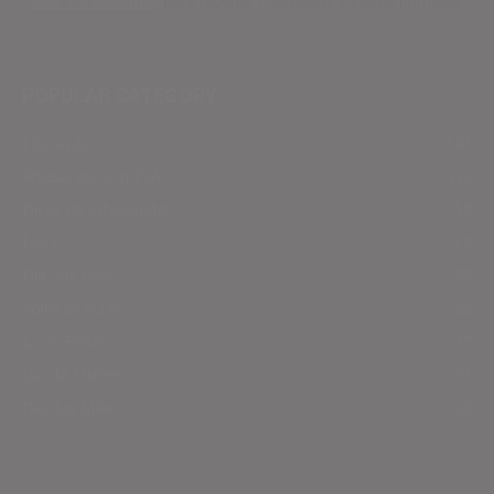
lista VIP de e-mail
para receber conteúdos inéditos primeiro!
POPULAR CATEGORY
Educação
541
Artesanato em EVA
372
Dicas de Artesanato
159
Natal
88
Dia dos Pais
59
Volta as aulas
53
Boas Férias
47
Dia da Mulher
31
Dia das Mães
28