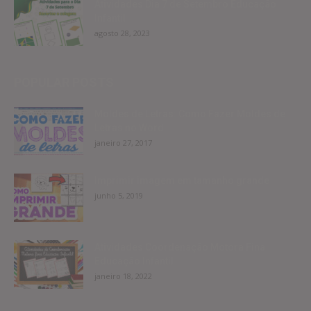
Atividades Dia 7 de Setembro Educação
Infantil
agosto 28, 2023
POPULAR POSTS
Moldes de Letras: Como Fazer Moldes de
Letras no Word
janeiro 27, 2017
Imprimir imagem em tamanho grande
junho 5, 2019
Atividades Coordenação Motora Fina
Educação Infantil
janeiro 18, 2022