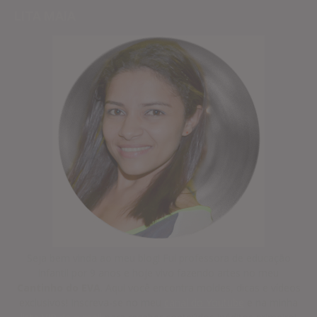
LITA MAIA
Seja bem vinda ao meu blog! Fui professora de educação
infantil por 9 anos e hoje vivo fazendo artes no meu
Cantinho do EVA
. Aqui você encontra moldes, dicas e vídeos
exclusivos! Inscreva-se no meu
canal do Youtube
e na minha