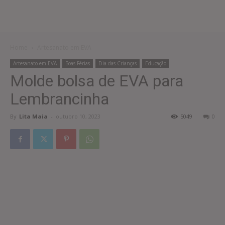
Home
Artesanato em EVA
Artesanato em EVA
Boas Férias
Dia das Crianças
Educação
Molde bolsa de EVA para
Lembrancinha
By
Lita Maia
-
outubro 10, 2023
5049
0