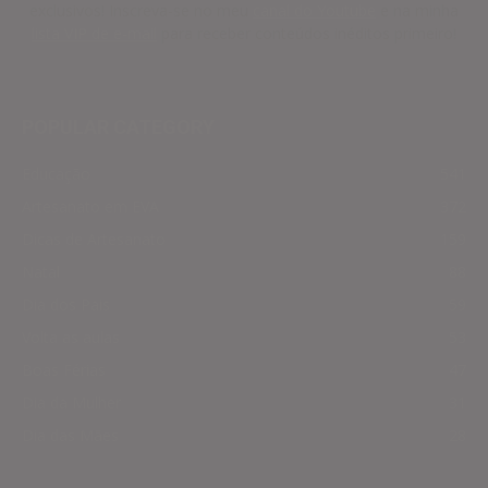
exclusivos! Inscreva-se no meu
canal do Youtube
e na minha
lista VIP de e-mail
para receber conteúdos inéditos primeiro!
POPULAR CATEGORY
Educação
541
Artesanato em EVA
372
Dicas de Artesanato
159
Natal
88
Dia dos Pais
59
Volta as aulas
53
Boas Férias
47
Dia da Mulher
31
Dia das Mães
28