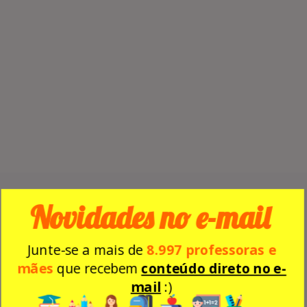
Molde pronto para imprimir
Novidades no e-mail
gratuito aplique do rosto das
Junte-se a mais de
8.997 professoras e
crianças para colocar na
mães
que recebem
conteúdo direto no e-
bolsa ou pirulito
mail
:)