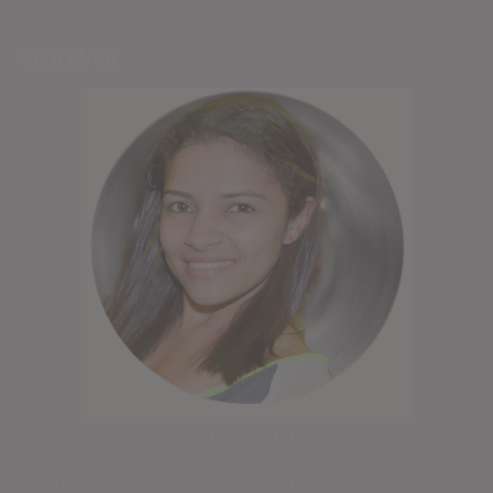
LITA MAIA
Seja bem vinda ao meu blog! Fui professora de educação
infantil por 9 anos e hoje vivo fazendo artes no meu
Cantinho do EVA
. Aqui você encontra moldes, dicas e vídeos