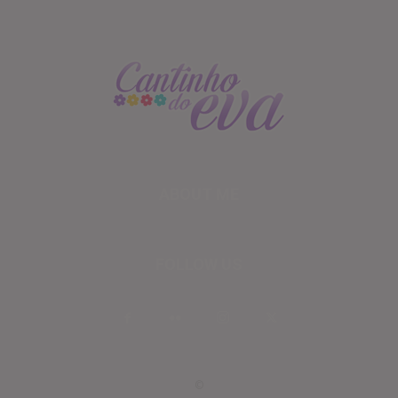
ABOUT ME
FOLLOW US
©