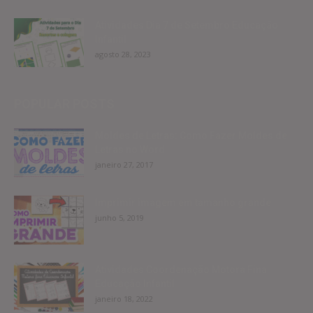
Atividades Dia 7 de Setembro Educação
Infantil
agosto 28, 2023
POPULAR POSTS
Moldes de Letras: Como Fazer Moldes de
Letras no Word
janeiro 27, 2017
Imprimir imagem em tamanho grande
junho 5, 2019
Atividades Coordenação Motora Fina
Educação Infantil
janeiro 18, 2022