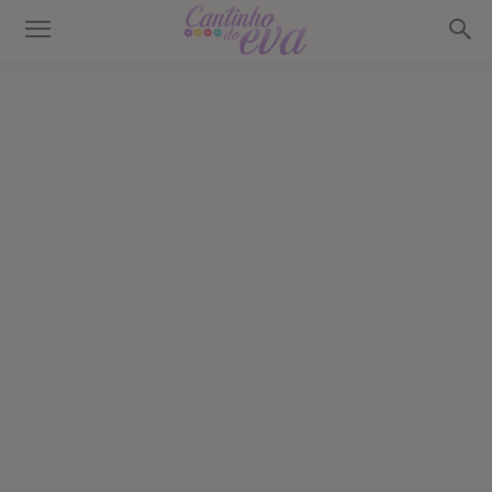
Cantinho
do
EVA