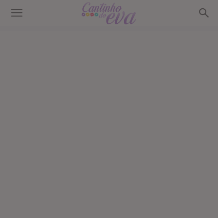
Cantinho
do
EVA