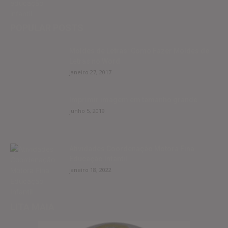
POPULAR POSTS
Moldes de Letras: Como Fazer Moldes de
Letras no Word
janeiro 27, 2017
Imprimir imagem em tamanho grande
junho 5, 2019
Atividades Coordenação Motora Fina
Educação Infantil
janeiro 18, 2022
LITA MAIA