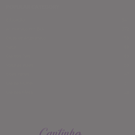
POPULAR CATEGORY
Educação
541
Artesanato em EVA
372
Dicas de Artesanato
159
Natal
88
Dia dos Pais
63
Volta as aulas
53
Boas Férias
47
Dia da Mulher
31
Dia das Mães
28