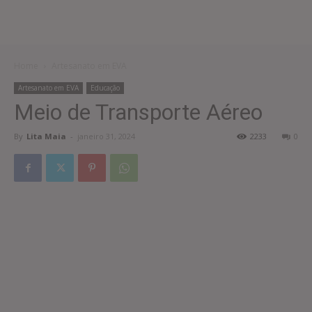
Home
Artesanato em EVA
Artesanato em EVA
Educação
Meio de Transporte Aéreo
By
Lita Maia
-
janeiro 31, 2024
2233
0