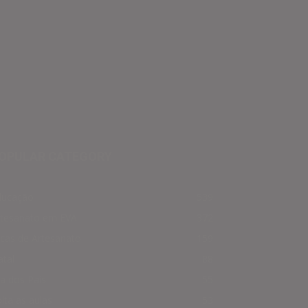
OPULAR CATEGORY
ducação
539
rtesanato em EVA
372
cas de Artesanato
159
tal
88
a dos Pais
55
lta as aulas
53