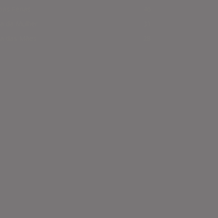
as Férias
46
a da Mulher
31
ia das Mães
28