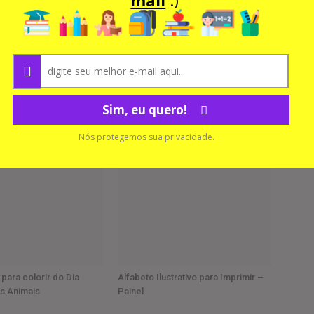
Sim, eu quero!
Nós protegemos sua privacidade.
para colorir do Dia
Alfabeto Ilustrativo para Imprimir –
s Animais
Painel