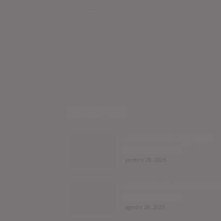
EDITOR PICKS
Atividades das vogais para
Educação Infantil
janeiro 28, 2026
Atividades Dia 7 de Setembro
Educação Infantil
agosto 28, 2023