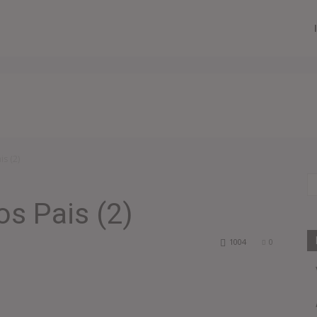
is (2)
os Pais (2)
1004
0