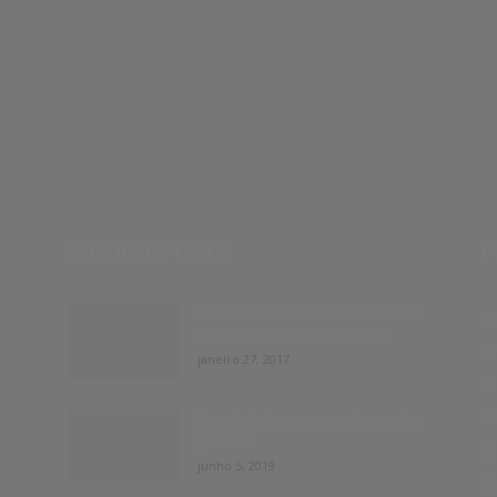
POPULAR POSTS
P
Moldes de Letras: Como Fazer
E
Moldes de Letras no Word
A
janeiro 27, 2017
Di
Na
Imprimir imagem em tamanho
grande
Di
junho 5, 2019
Vo