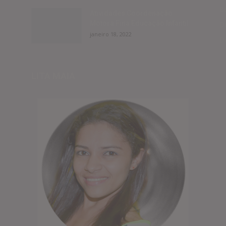
Bo
Atividades Coordenação
Motora Fina Educação Infantil
Di
janeiro 18, 2022
D
LITA MAIA