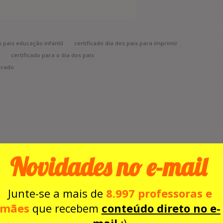
s pais educação infantil
certificado dia dos pais para imprimir
certificado para o dia dos pais
ficado
Novidades no e-mail
Next article
Certificado Dia dos Pais (3)
Junte-se a mais de
8.997 professoras e
mães
que recebem
conteúdo direto no e-
mail
:)