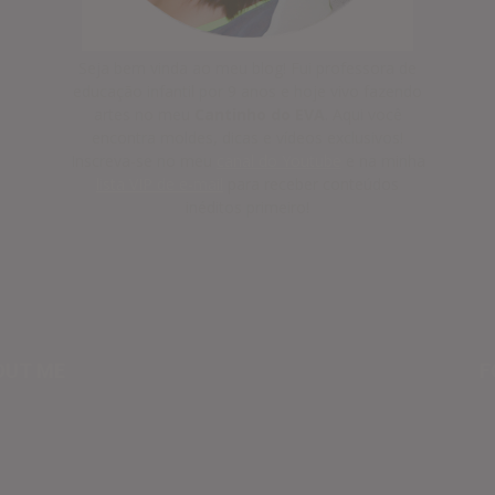
Seja bem vinda ao meu blog! Fui professora de
educação infantil por 9 anos e hoje vivo fazendo
artes no meu
Cantinho do EVA
. Aqui você
encontra moldes, dicas e vídeos exclusivos!
Inscreva-se no meu
canal do Youtube
e na minha
lista VIP de e-mail
para receber conteúdos
inéditos primeiro!
OUT ME
F