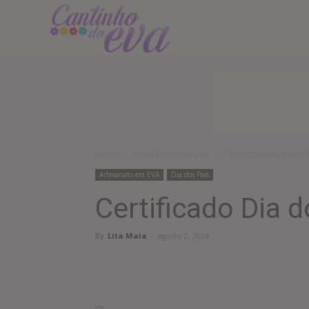
Cantinho
do
EVA
Home
Artesanato em EVA
Certificado Dia dos Pa
Artesanato em EVA
Dia dos Pais
Certificado Dia d
By
Lita Maia
-
agosto 2, 2024