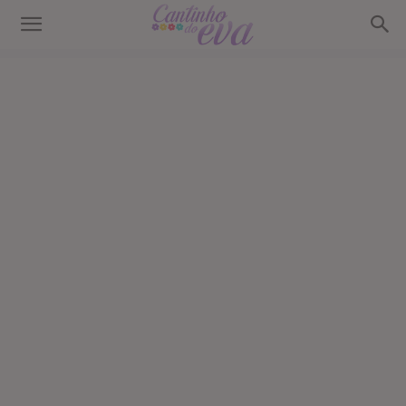
Cantinho
do
EVA