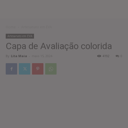
Home
Artesanato em EVA
Artesanato em EVA
Capa de Avaliação colorida
By
Lita Maia
-
maio 15, 2024
4192
0