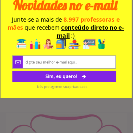
Novidades no e-mail
Junte-se a mais de
8.997 professoras e
mães
que recebem
conteúdo direto no e-
mail
:)
Sim, eu quero!
Nós protegemos sua privacidade.