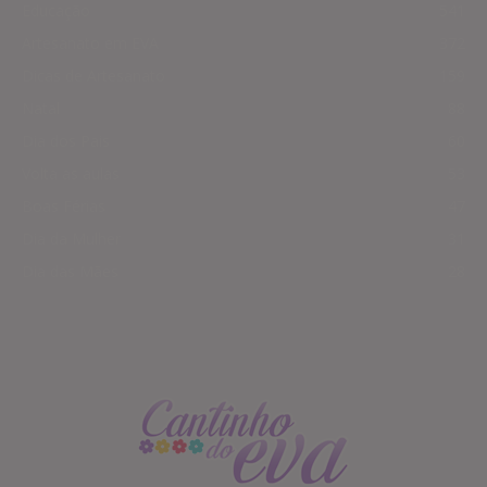
Educação
541
Artesanato em EVA
372
Dicas de Artesanato
159
Natal
88
Dia dos Pais
60
Volta as aulas
53
Boas Férias
47
Dia da Mulher
31
Dia das Mães
28