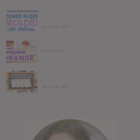
Moldes de Letras: Como Fazer Moldes de
Letras no Word
janeiro 27, 2017
Imprimir imagem em tamanho grande
junho 5, 2019
Atividades Coordenação Motora Fina
Educação Infantil
janeiro 18, 2022
LITA MAIA