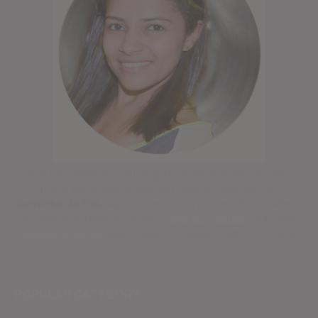
Seja bem vinda ao meu blog! Fui professora de educação
infantil por 9 anos e hoje vivo fazendo artes no meu
Cantinho do EVA
. Aqui você encontra moldes, dicas e vídeos
exclusivos! Inscreva-se no meu
canal do Youtube
e na minha
lista VIP de e-mail
para receber conteúdos inéditos primeiro!
POPULAR CATEGORY