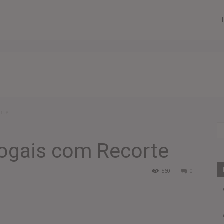
rte
Vogais com Recorte
560
0