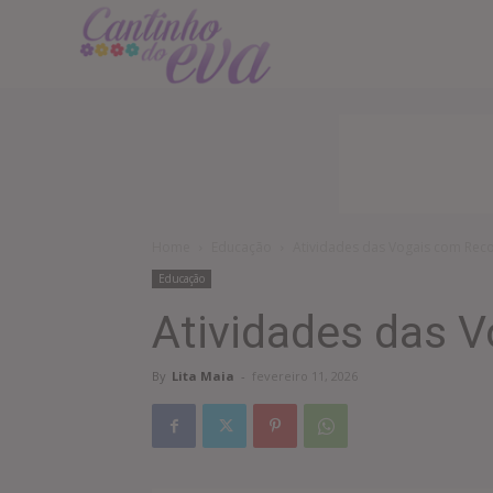
Cantinho
do
EVA
Home
Educação
Atividades das Vogais com Reco
Educação
Atividades das 
By
Lita Maia
-
fevereiro 11, 2026