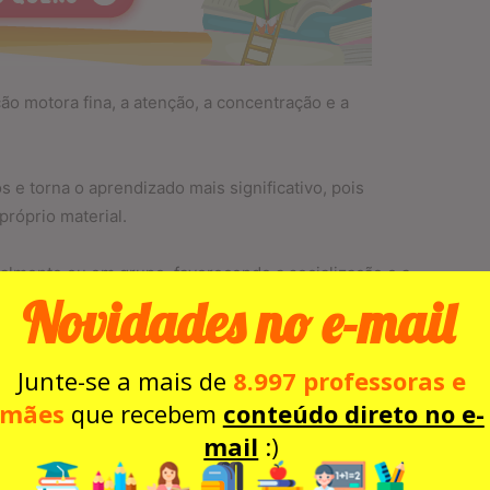
ão motora fina, a atenção, a concentração e a
 e torna o aprendizado mais significativo, pois
próprio material.
ualmente ou em grupo, favorecendo a socialização e a
Novidades no e-mail
iciente para reforçar o reconhecimento das vogais de
Junte-se a mais de
8.997 professoras e
mães
que recebem
conteúdo direto no e-
mail
:)