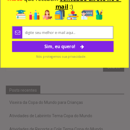
mail
:)
Atividades de Recorte e Cole Tema
Copa do Mundo
Sim, eu quero!
Nós protegemos sua privacidade.
Posts recentes
Viseira da Copa do Mundo para Crianças
Atividades de Labirinto Tema Copa do Mundo
Atividades de Recorte e Cole Tema Copa do Mundo