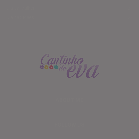
Dia da Mulher
31
Dia das Mães
28
ABOUT ME
FOLLOW US