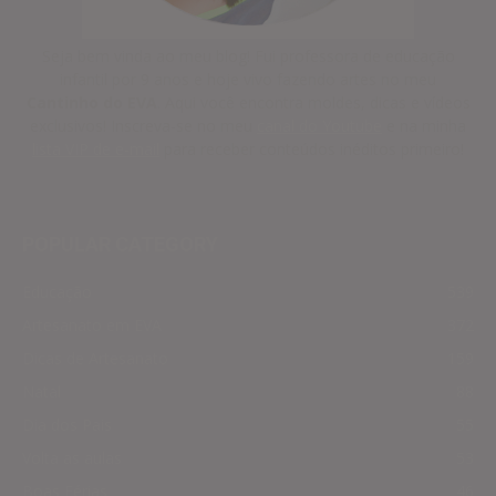
Seja bem vinda ao meu blog! Fui professora de educação
infantil por 9 anos e hoje vivo fazendo artes no meu
Cantinho do EVA
. Aqui você encontra moldes, dicas e vídeos
exclusivos! Inscreva-se no meu
canal do Youtube
e na minha
lista VIP de e-mail
para receber conteúdos inéditos primeiro!
POPULAR CATEGORY
Educação
539
Artesanato em EVA
372
Dicas de Artesanato
159
Natal
88
Dia dos Pais
55
Volta as aulas
53
Boas Férias
46