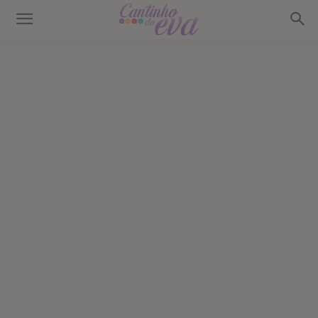
Cantinho
do
EVA