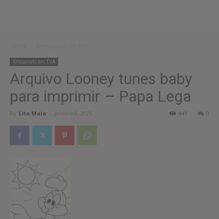
Home
Artesanato em EVA
Artesanato em EVA
Arquivo Looney tunes baby
para imprimir – Papa Lega
By
Lita Maia
-
janeiro 8, 2025
441
0