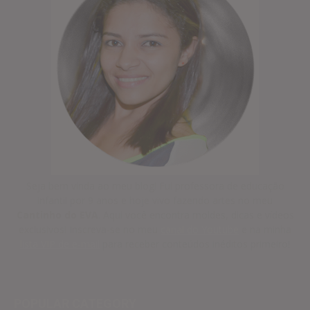
Seja bem vinda ao meu blog! Fui professora de educação
infantil por 9 anos e hoje vivo fazendo artes no meu
Cantinho do EVA
. Aqui você encontra moldes, dicas e vídeos
exclusivos! Inscreva-se no meu
canal do Youtube
e na minha
lista VIP de e-mail
para receber conteúdos inéditos primeiro!
POPULAR CATEGORY