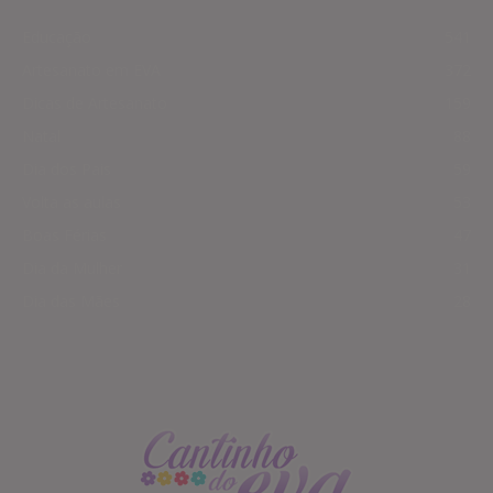
Educação
541
Artesanato em EVA
372
Dicas de Artesanato
159
Natal
88
Dia dos Pais
59
Volta as aulas
53
Boas Férias
47
Dia da Mulher
31
Dia das Mães
28