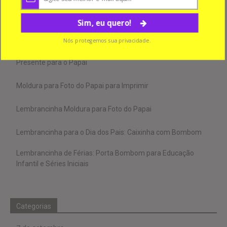
Sim, eu quero!
Nós protegemos sua privacidade.
Posts recentes
Presente para o Papai
Moldura para Foto do Papai para Imprimir
Lembrancinha Moldura para Foto do Papai
Lembrancinha para o Dia dos Pais: Caixinha com Bombom
Lembrancinha de Férias: Porta Bombom para Educação
Infantil e Séries Iniciais
Categorias