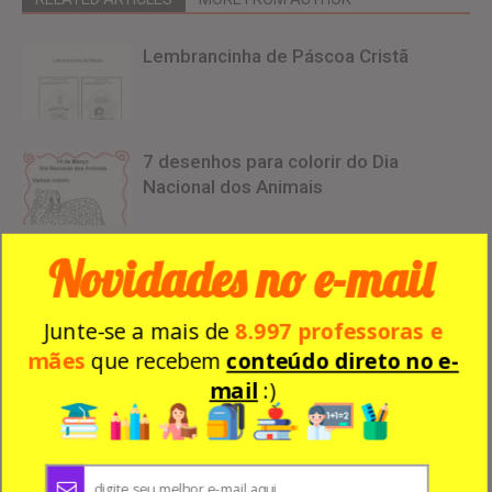
Lembrancinha de Páscoa Cristã
7 desenhos para colorir do Dia
Nacional dos Animais
Novidades no e-mail
Alfabeto Ilustrativo para Imprimir –
Painel
Junte-se a mais de
8.997 professoras e
mães
que recebem
conteúdo direto no e-
mail
:)