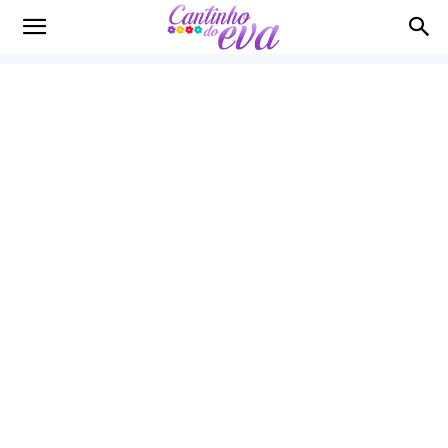
Cantinho
do
EVA