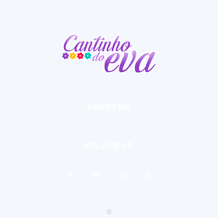
ABOUT ME
FOLLOW US
©