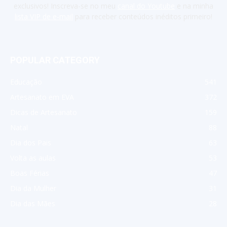
exclusivos! Inscreva-se no meu
canal do Youtube
e na minha
lista VIP de e-mail
para receber conteúdos inéditos primeiro!
POPULAR CATEGORY
Educação
541
Artesanato em EVA
372
Dicas de Artesanato
159
Natal
88
Dia dos Pais
63
Volta as aulas
53
Boas Férias
47
Dia da Mulher
31
Dia das Mães
28