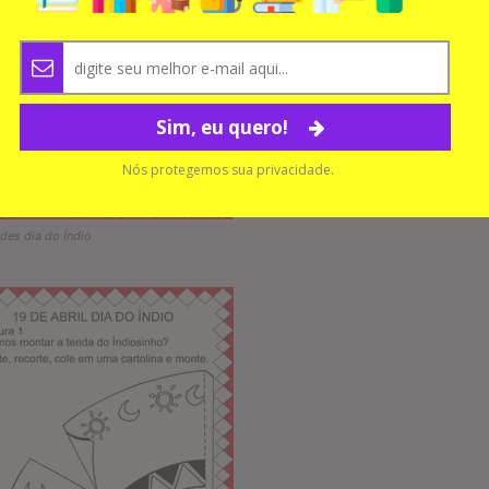
Sim, eu quero!
Nós protegemos sua privacidade.
ades dia do Índio