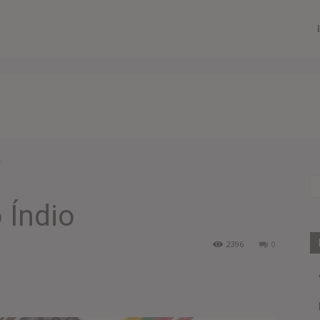
o
 Índio
2396
0