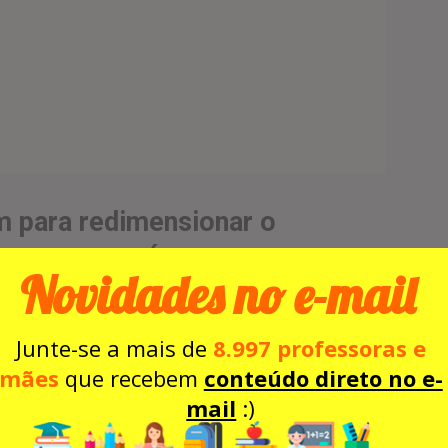
m para redimensionar o
ades dia do Índio:
Novidades no e-mail
Junte-se a mais de
8.997 professoras e
mães
que recebem
conteúdo direto no e-
mail
:)