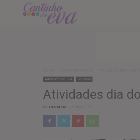
Cantinho
do
EVA
Home
Artesanato em EVA
Atividades dia do Índi
Artesanato em EVA
Educação
Atividades dia do
By
Lita Maia
-
abril 3, 2023