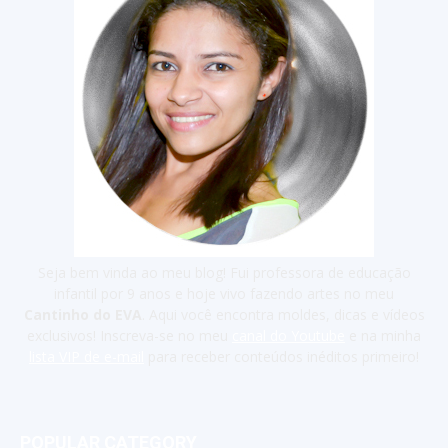
Seja bem vinda ao meu blog! Fui professora de educação
infantil por 9 anos e hoje vivo fazendo artes no meu
Cantinho do EVA
. Aqui você encontra moldes, dicas e vídeos
exclusivos! Inscreva-se no meu
canal do Youtube
e na minha
lista VIP de e-mail
para receber conteúdos inéditos primeiro!
POPULAR CATEGORY