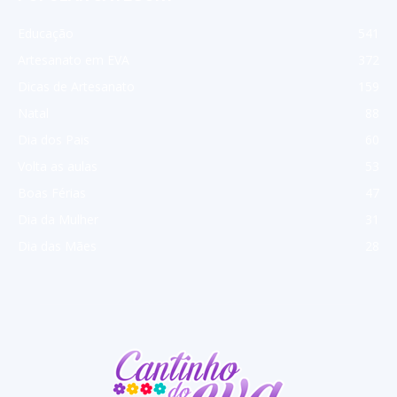
Educação
541
Artesanato em EVA
372
Dicas de Artesanato
159
Natal
88
Dia dos Pais
60
Volta as aulas
53
Boas Férias
47
Dia da Mulher
31
Dia das Mães
28