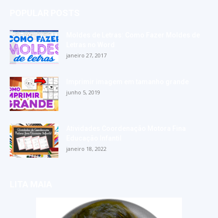
POPULAR POSTS
Moldes de Letras: Como Fazer Moldes de
Letras no Word
janeiro 27, 2017
Imprimir imagem em tamanho grande
junho 5, 2019
Atividades Coordenação Motora Fina
Educação Infantil
janeiro 18, 2022
LITA MAIA