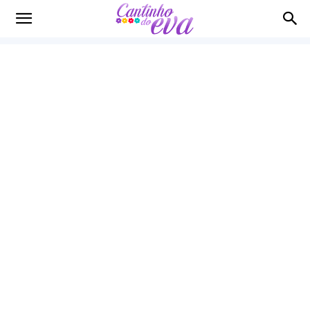
Cantinho
do
EVA