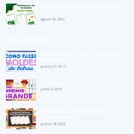
Atividades Dia 7 de Setembro Educação
Infantil
agosto 28, 2023
POPULAR POSTS
Moldes de Letras: Como Fazer Moldes de
Letras no Word
janeiro 27, 2017
Imprimir imagem em tamanho grande
junho 5, 2019
Atividades Coordenação Motora Fina
Educação Infantil
janeiro 18, 2022