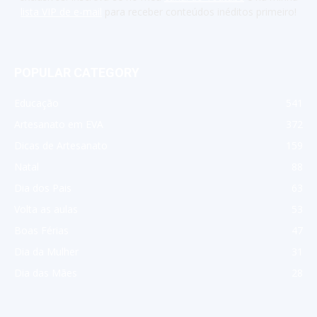
lista VIP de e-mail
para receber conteúdos inéditos primeiro!
POPULAR CATEGORY
Educação
541
Artesanato em EVA
372
Dicas de Artesanato
159
Natal
88
Dia dos Pais
63
Volta as aulas
53
Boas Férias
47
Dia da Mulher
31
Dia das Mães
28