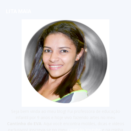
LITA MAIA
Seja bem vinda ao meu blog! Fui professora de educação
infantil por 9 anos e hoje vivo fazendo artes no meu
Cantinho do EVA
. Aqui você encontra moldes, dicas e vídeos
exclusivos! Inscreva-se no meu
canal do Youtube
e na minha