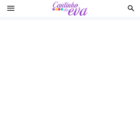
Cantinho
do
EVA