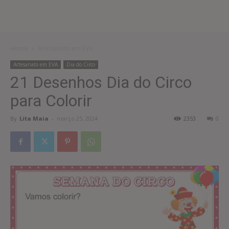
Home
Artesanato em EVA
Artesanato em EVA
Dia do Circo
21 Desenhos Dia do Circo
para Colorir
By
Lita Maia
-
março 25, 2024
2353
0