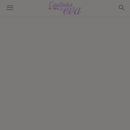
Cantinho
do
EVA