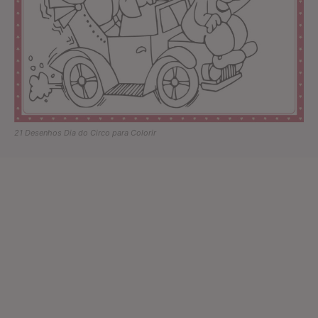
21 Desenhos Dia do Circo para Colorir