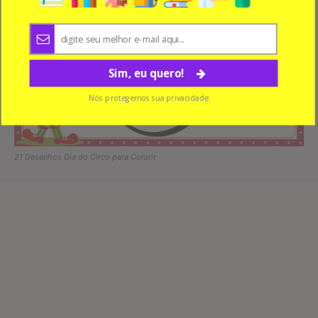
Sim, eu quero!
Nós protegemos sua privacidade.
21 Desenhos Dia do Circo para Colorir