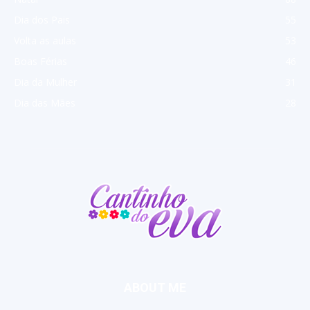
Dia dos Pais
55
Volta as aulas
53
Boas Férias
46
Dia da Mulher
31
Dia das Mães
28
ABOUT ME