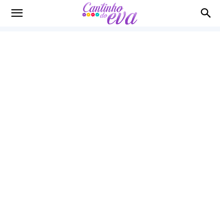
Cantinho
do
EVA