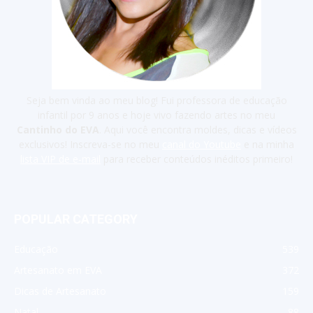
Seja bem vinda ao meu blog! Fui professora de educação
infantil por 9 anos e hoje vivo fazendo artes no meu
Cantinho do EVA
. Aqui você encontra moldes, dicas e vídeos
exclusivos! Inscreva-se no meu
canal do Youtube
e na minha
lista VIP de e-mail
para receber conteúdos inéditos primeiro!
POPULAR CATEGORY
Educação
539
Artesanato em EVA
372
Dicas de Artesanato
159
Natal
88