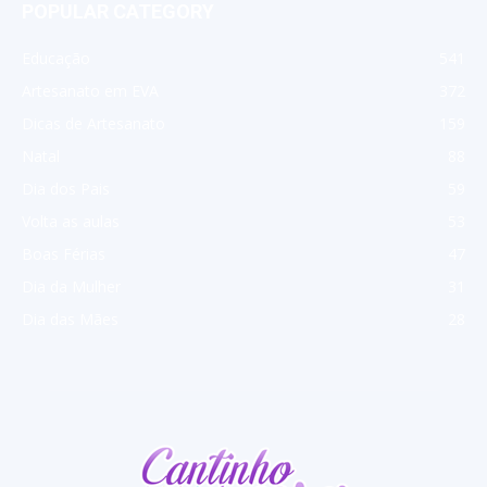
POPULAR CATEGORY
Educação
541
Artesanato em EVA
372
Dicas de Artesanato
159
Natal
88
Dia dos Pais
59
Volta as aulas
53
Boas Férias
47
Dia da Mulher
31
Dia das Mães
28