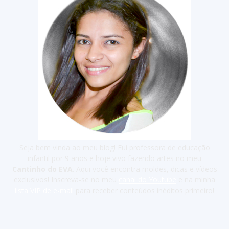
Seja bem vinda ao meu blog! Fui professora de educação
infantil por 9 anos e hoje vivo fazendo artes no meu
Cantinho do EVA
. Aqui você encontra moldes, dicas e vídeos
exclusivos! Inscreva-se no meu
canal do Youtube
e na minha
lista VIP de e-mail
para receber conteúdos inéditos primeiro!