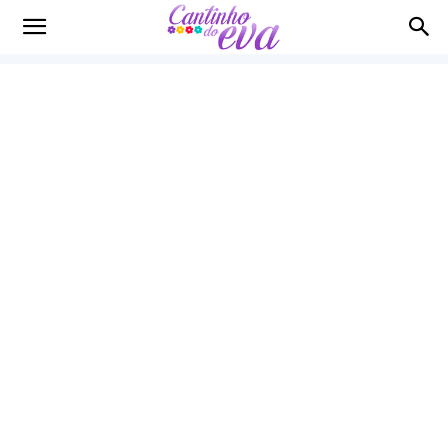
Cantinho
do
EVA