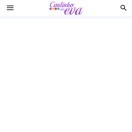
Cantinho
do
EVA