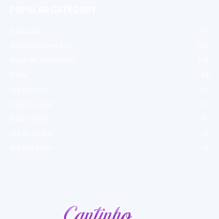
POPULAR CATEGORY
Educação
541
Artesanato em EVA
372
Dicas de Artesanato
159
Natal
88
Dia dos Pais
63
Volta as aulas
53
Boas Férias
47
Dia da Mulher
31
Dia das Mães
28