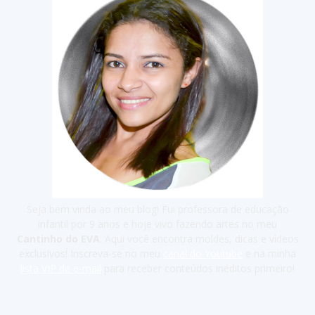
Seja bem vinda ao meu blog! Fui professora de educação
infantil por 9 anos e hoje vivo fazendo artes no meu
Cantinho do EVA
. Aqui você encontra moldes, dicas e vídeos
exclusivos! Inscreva-se no meu
canal do Youtube
e na minha
lista VIP de e-mail
para receber conteúdos inéditos primeiro!