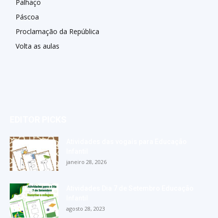
Palhaço
Páscoa
Proclamação da República
Volta as aulas
EDITOR PICKS
Atividades das vogais para Educação
Infantil
janeiro 28, 2026
Atividades Dia 7 de Setembro Educação
Infantil
agosto 28, 2023