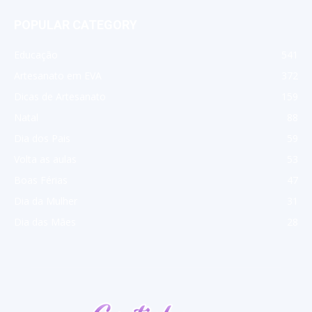
POPULAR CATEGORY
Educação
541
Artesanato em EVA
372
Dicas de Artesanato
159
Natal
88
Dia dos Pais
59
Volta as aulas
53
Boas Férias
47
Dia da Mulher
31
Dia das Mães
28