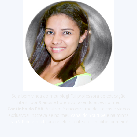
Seja bem vinda ao meu blog! Fui professora de educação
infantil por 9 anos e hoje vivo fazendo artes no meu
Cantinho do EVA
. Aqui você encontra moldes, dicas e vídeos
exclusivos! Inscreva-se no meu
canal do Youtube
e na minha
lista VIP de e-mail
para receber conteúdos inéditos primeiro!