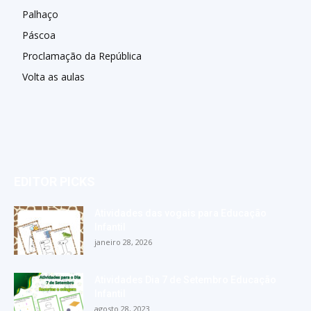
Palhaço
Páscoa
Proclamação da República
Volta as aulas
EDITOR PICKS
Atividades das vogais para Educação
Infantil
janeiro 28, 2026
Atividades Dia 7 de Setembro Educação
Infantil
agosto 28, 2023