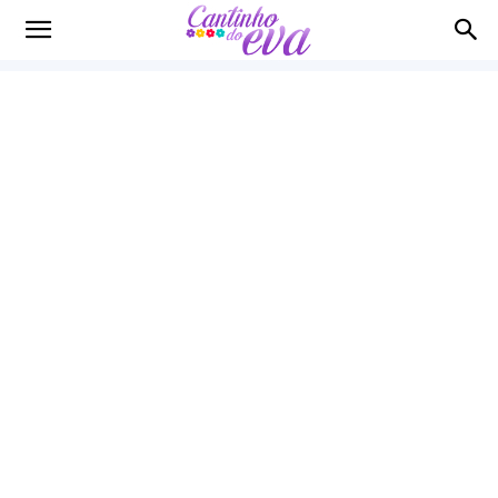
Cantinho
do
EVA